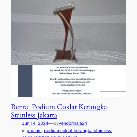
Rental Podium Coklat Kerangka
Stainless Jakarta
—
Jun 14, 2024
by
vendorinaja24
in
podium
, 
podium coklat kerangka stainless
, 