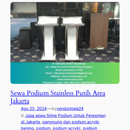
Sewa Podium Stainless Putih Area
Jakarta
—
Agu 23, 2024
by
vendorinaja24
in
Jasa sewa Sirine Podium Untuk Peresmian
di Jakarta
, 
panggung dan podium acrylic
bening
, 
podium
, 
podium acrylic
, 
podium