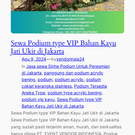
Sewa Podium type VIP Bahan Kayu
Jati Ukir di Jakarta
—
Agu 9, 2024
by
vendorinaja24
in
Jasa sewa Sirine Podium Untuk Peresmian
di Jakarta
, 
panggung dan podium acrylic
bening
, 
podium
, 
podium acrylic
, 
podium
coklat kerangka stainless
, 
Podium Tersedia
Aneka Type
, 
podium type acrylic bening
, 
podium vip kayu
, 
Sewa Podium type VIP
Bahan Kayu Jati Ukir di Jakarta
Sewa Podium type VIP Bahan Kayu Jati Ukir di Jakarta
Sewa Podium type VIP Bahan Kayu Jati Ukir di Jakarta
yang sudah pasti terjamin aman, murah, dan berkualitas
hanya dijasa PT. EVENT VENDOR INDONESIA. Produk