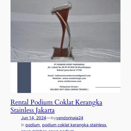
Rental Podium Coklat Kerangka
Stainless Jakarta
—
Jun 14, 2024
by
vendorinaja24
in
podium
, 
podium coklat kerangka stainless
, 