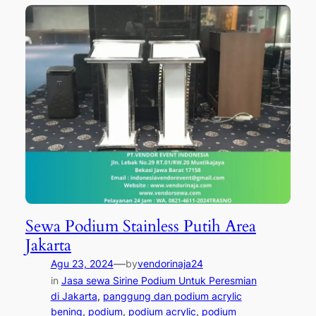
Sewa Podium Stainless Putih Area
Jakarta
—
Agu 23, 2024
by
vendorinaja24
in
Jasa sewa Sirine Podium Untuk Peresmian
di Jakarta
, 
panggung dan podium acrylic
bening
, 
podium
, 
podium acrylic
, 
podium