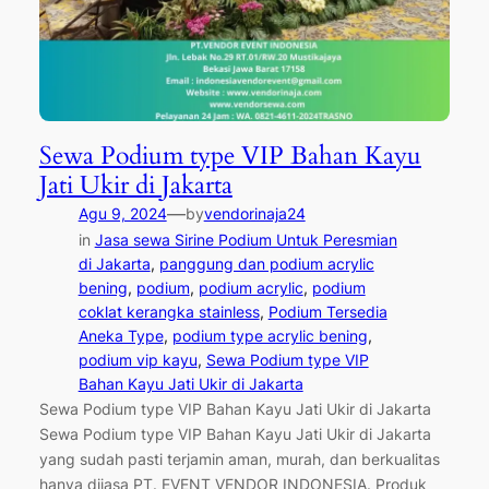
Sewa Podium type VIP Bahan Kayu
Jati Ukir di Jakarta
—
Agu 9, 2024
by
vendorinaja24
in
Jasa sewa Sirine Podium Untuk Peresmian
di Jakarta
, 
panggung dan podium acrylic
bening
, 
podium
, 
podium acrylic
, 
podium
coklat kerangka stainless
, 
Podium Tersedia
Aneka Type
, 
podium type acrylic bening
, 
podium vip kayu
, 
Sewa Podium type VIP
Bahan Kayu Jati Ukir di Jakarta
Sewa Podium type VIP Bahan Kayu Jati Ukir di Jakarta
Sewa Podium type VIP Bahan Kayu Jati Ukir di Jakarta
yang sudah pasti terjamin aman, murah, dan berkualitas
hanya dijasa PT. EVENT VENDOR INDONESIA. Produk