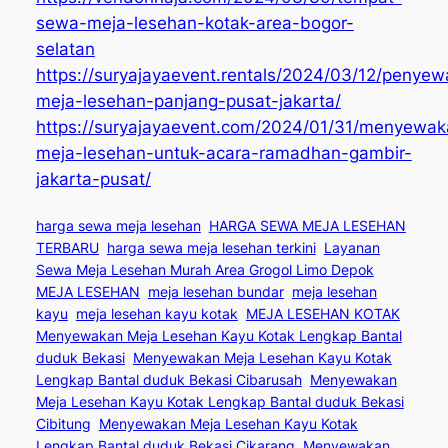
sewa-meja-lesehan-kotak-area-bogor-
selatan
https://suryajayaevent.rentals/2024/03/12/penye
meja-lesehan-panjang-pusat-jakarta/
https://suryajayaevent.com/2024/01/31/menyewak
meja-lesehan-untuk-acara-ramadhan-gambir-
jakarta-pusat/
harga sewa meja lesehan
HARGA SEWA MEJA LESEHAN
TERBARU
harga sewa meja lesehan terkini
Layanan
Sewa Meja Lesehan Murah Area Grogol Limo Depok
MEJA LESEHAN
meja lesehan bundar
meja lesehan
kayu
meja lesehan kayu kotak
MEJA LESEHAN KOTAK
Menyewakan Meja Lesehan Kayu Kotak Lengkap Bantal
duduk Bekasi
Menyewakan Meja Lesehan Kayu Kotak
Lengkap Bantal duduk Bekasi Cibarusah
Menyewakan
Meja Lesehan Kayu Kotak Lengkap Bantal duduk Bekasi
Cibitung
Menyewakan Meja Lesehan Kayu Kotak
Lengkap Bantal duduk Bekasi Cikarang
Menyewakan