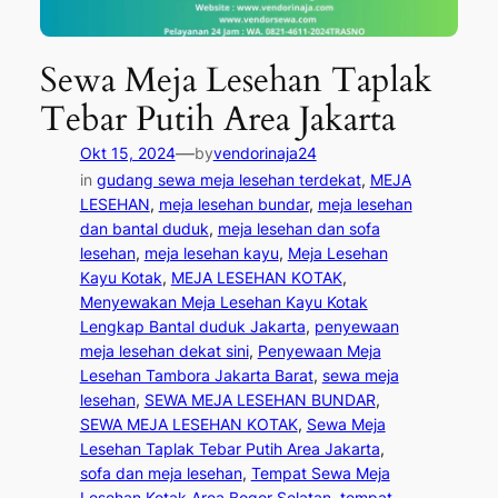
Sewa Meja Lesehan Taplak
Tebar Putih Area Jakarta
—
Okt 15, 2024
by
vendorinaja24
in
gudang sewa meja lesehan terdekat
, 
MEJA
LESEHAN
, 
meja lesehan bundar
, 
meja lesehan
dan bantal duduk
, 
meja lesehan dan sofa
lesehan
, 
meja lesehan kayu
, 
Meja Lesehan
Kayu Kotak
, 
MEJA LESEHAN KOTAK
, 
Menyewakan Meja Lesehan Kayu Kotak
Lengkap Bantal duduk Jakarta
, 
penyewaan
meja lesehan dekat sini
, 
Penyewaan Meja
Lesehan Tambora Jakarta Barat
, 
sewa meja
lesehan
, 
SEWA MEJA LESEHAN BUNDAR
, 
SEWA MEJA LESEHAN KOTAK
, 
Sewa Meja
Lesehan Taplak Tebar Putih Area Jakarta
, 
sofa dan meja lesehan
, 
Tempat Sewa Meja
Lesehan Kotak Area Bogor Selatan
, 
tempat