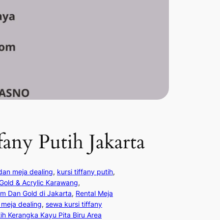
any Putih Jakarta
dan meja dealing
, 
kursi tiffany putih
, 
 Gold & Acrylic Karawang
, 
am Dan Gold di Jakarta
, 
Rental Meja
 meja dealing
, 
sewa kursi tiffany
ih Kerangka Kayu Pita Biru Area