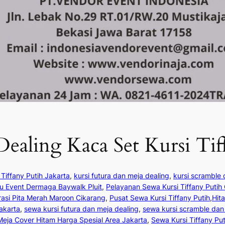
aling Kaca Set Kursi Tiff
Tiffany Putih Jakarta
, 
kursi futura dan meja dealing
, 
kursi scramble 
u Event Dermaga Baywalk Pluit
, 
Pelayanan Sewa Kursi Tiffany Putih
rasi Pita Merah Maroon Cikarang
, 
Pusat Sewa Kursi Tiffany Putih,Hit
akarta
, 
sewa kursi futura dan meja dealing
, 
sewa kursi scramble dan
Meja Cover Hitam Harga Spesial Area Jakarta
, 
Sewa Kursi Tiffany Put