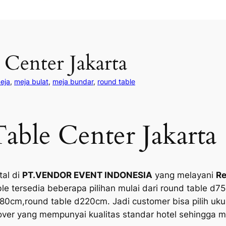
Center Jakarta
eja
, 
meja bulat
, 
meja bundar
, 
round table
able Center Jakarta
tal di
PT.VENDOR EVENT INDONESIA
yang melayani
Re
ble tersedia beberapa pilihan mulai dari round table d
0cm,round table d220cm. Jadi customer bisa pilih ukur
cover yang mempunyai kualitas standar hotel sehingga