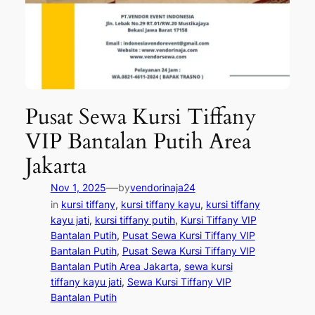
Pusat Sewa Kursi Tiffany
VIP Bantalan Putih Area
Jakarta
—
Nov 1, 2025
by
vendorinaja24
in
kursi tiffany
, 
kursi tiffany kayu
, 
kursi tiffany
kayu jati
, 
kursi tiffany putih
, 
Kursi Tiffany VIP
Bantalan Putih
, 
Pusat Sewa Kursi Tiffany VIP
Bantalan Putih
, 
Pusat Sewa Kursi Tiffany VIP
Bantalan Putih Area Jakarta
, 
sewa kursi
tiffany kayu jati
, 
Sewa Kursi Tiffany VIP
Bantalan Putih