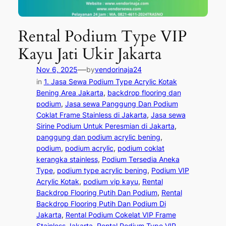
Rental Podium Type VIP
Kayu Jati Ukir Jakarta
—
Nov 6, 2025
by
vendorinaja24
in
1. Jasa Sewa Podium Type Acrylic Kotak
Bening Area Jakarta
, 
backdrop flooring dan
podium
, 
Jasa sewa Panggung Dan Podium
Coklat Frame Stainless di Jakarta
, 
Jasa sewa
Sirine Podium Untuk Peresmian di Jakarta
, 
panggung dan podium acrylic bening
, 
podium
, 
podium acrylic
, 
podium coklat
kerangka stainless
, 
Podium Tersedia Aneka
Type
, 
podium type acrylic bening
, 
Podium VIP
Acrylic Kotak
, 
podium vip kayu
, 
Rental
Backdrop Flooring Putih Dan Podium
, 
Rental
Backdrop Flooring Putih Dan Podium Di
Jakarta
, 
Rental Podium Cokelat VIP Frame
Stainless Jakarta
, 
Rental Podium Type VIP