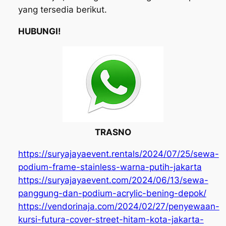
yang tersedia berikut.
HUBUNGI!
TRASNO
https://suryajayaevent.rentals/2024/07/25/sewa-
podium-frame-stainless-warna-putih-jakarta
https://suryajayaevent.com/2024/06/13/sewa-
panggung-dan-podium-acrylic-bening-depok/
https://vendorinaja.com/2024/02/27/penyewaan-
kursi-futura-cover-street-hitam-kota-jakarta-