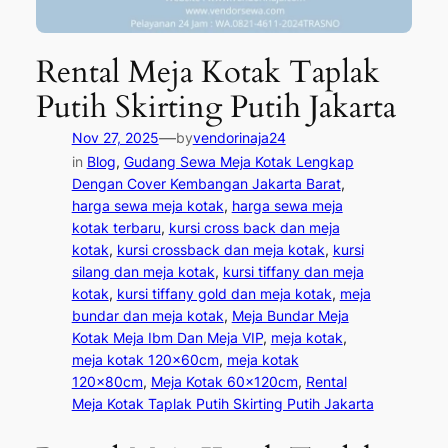
Rental Meja Kotak Taplak
Putih Skirting Putih Jakarta
—
Nov 27, 2025
by
vendorinaja24
in
Blog
, 
Gudang Sewa Meja Kotak Lengkap
Dengan Cover Kembangan Jakarta Barat
, 
harga sewa meja kotak
, 
harga sewa meja
kotak terbaru
, 
kursi cross back dan meja
kotak
, 
kursi crossback dan meja kotak
, 
kursi
silang dan meja kotak
, 
kursi tiffany dan meja
kotak
, 
kursi tiffany gold dan meja kotak
, 
meja
bundar dan meja kotak
, 
Meja Bundar Meja
Kotak Meja Ibm Dan Meja VIP
, 
meja kotak
, 
meja kotak 120x60cm
, 
meja kotak
120x80cm
, 
Meja Kotak 60x120cm
, 
Rental
Meja Kotak Taplak Putih Skirting Putih Jakarta