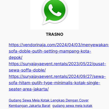
TRASNO
https://vendorinaja.com/2024/04/03/menyewakan
sofa-doble-putih-setting-mampang-kota-
depok/
https://suryajayaevent.rentals/2023/05/22/pusat-
sewa-soffa-doble/
https://suryajayaevent.rentals/2024/09/27/sewa-
sofa-hitam-putih-type-minimalis-kotak-single-
seater-area-jakarta/
Gudang Sewa Meja Kotak Lengkap Dengan Cover
Kembangan Jakarta Barat
gudang sewa meja kotak