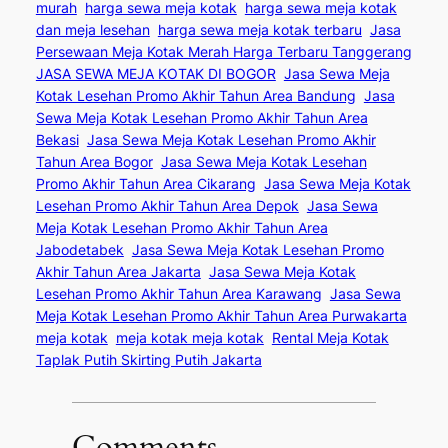
murah
harga sewa meja kotak
harga sewa meja kotak
dan meja lesehan
harga sewa meja kotak terbaru
Jasa
Persewaan Meja Kotak Merah Harga Terbaru Tanggerang
JASA SEWA MEJA KOTAK DI BOGOR
Jasa Sewa Meja
Kotak Lesehan Promo Akhir Tahun Area Bandung
Jasa
Sewa Meja Kotak Lesehan Promo Akhir Tahun Area
Bekasi
Jasa Sewa Meja Kotak Lesehan Promo Akhir
Tahun Area Bogor
Jasa Sewa Meja Kotak Lesehan
Promo Akhir Tahun Area Cikarang
Jasa Sewa Meja Kotak
Lesehan Promo Akhir Tahun Area Depok
Jasa Sewa
Meja Kotak Lesehan Promo Akhir Tahun Area
Jabodetabek
Jasa Sewa Meja Kotak Lesehan Promo
Akhir Tahun Area Jakarta
Jasa Sewa Meja Kotak
Lesehan Promo Akhir Tahun Area Karawang
Jasa Sewa
Meja Kotak Lesehan Promo Akhir Tahun Area Purwakarta
meja kotak
meja kotak meja kotak
Rental Meja Kotak
Taplak Putih Skirting Putih Jakarta
Comments