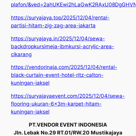
plafon/&ved=2ahUKEwi2hLaGwK2RAxU08DgGH
https://suryajaya.top/2025/12/04/rental-
partisi-hitam-zig-zag-area-jakarta
https://suryajaya.in/2025/12/04/sewa-
backdropkursimeja-ibmkursi-acrylic-area-
cikarang
https://vendorinaja.com/2025/12/04/rental-
black-curtain-event-hotel-ritz-calton-
kuningan-jaksel
https://suryajayaevent.com/2025/12/04/sewa-
flooring-ukuran-6x3m-karpet-hitam-
kuningan-jaksel
PT.VENDOR EVENT INDONESIA
Jln. Lebak No.29 RT.01/RW.20 Mustikajaya