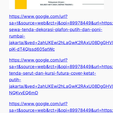
https://www.google.com/url?
sa=t&source=web&rct=j&opi=89978449&url=https:/
sewa-tenda-dekorasi-plafon-putih-dan-poni-
rumbai-
jakarta/&ved=2ahUKEwi2hLaGwK2RAxU08DgGH
piK-dT4Qlssd605atWc
https://www.google.com/url?
sa=t&source=web&rct=j&opi=89978449&url=https:
tenda-serut-dan-kursi-futura-cover-ketat-
putih-
jakarta/&ved=2ahUKEwi2hLaGwK2RAxU08DgGH
NQKvvEQ6mD
https://www.google.com/url?
sa=t&source=web&rct=j&opi=89978449&url=https: