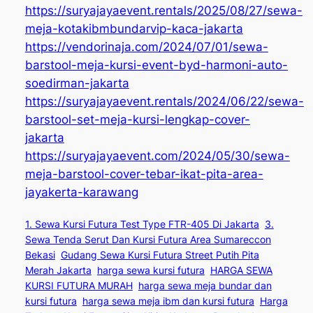
https://suryajayaevent.rentals/2025/08/27/sewa-
meja-kotakibmbundarvip-kaca-jakarta
https://vendorinaja.com/2024/07/01/sewa-
barstool-meja-kursi-event-byd-harmoni-auto-
soedirman-jakarta
https://suryajayaevent.rentals/2024/06/22/sewa-
barstool-set-meja-kursi-lengkap-cover-
jakarta
https://suryajayaevent.com/2024/05/30/sewa-
meja-barstool-cover-tebar-ikat-pita-area-
jayakerta-karawang
1. Sewa Kursi Futura Test Type FTR-405 Di Jakarta
3.
Sewa Tenda Serut Dan Kursi Futura Area Sumareccon
Bekasi
Gudang Sewa Kursi Futura Street Putih Pita
Merah Jakarta
harga sewa kursi futura
HARGA SEWA
KURSI FUTURA MURAH
harga sewa meja bundar dan
kursi futura
harga sewa meja ibm dan kursi futura
Harga