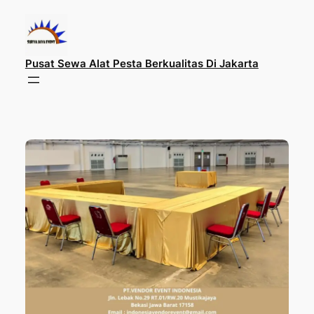
Lewati
ke
konten
Pusat Sewa Alat Pesta Berkualitas Di Jakarta