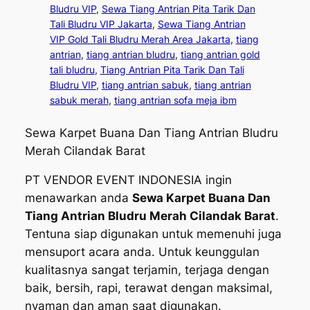
Bludru VIP
, 
Sewa Tiang Antrian Pita Tarik Dan
Tali Bludru VIP Jakarta
, 
Sewa Tiang Antrian
VIP Gold Tali Bludru Merah Area Jakarta
, 
tiang
antrian
, 
tiang antrian bludru
, 
tiang antrian gold
tali bludru
, 
Tiang Antrian Pita Tarik Dan Tali
Bludru VIP
, 
tiang antrian sabuk
, 
tiang antrian
sabuk merah
, 
tiang antrian sofa meja ibm
Sewa Karpet Buana Dan Tiang Antrian Bludru
Merah Cilandak Barat
PT VENDOR EVENT INDONESIA ingin
menawarkan anda
Sewa Karpet Buana Dan
Tiang Antrian Bludru Merah Cilandak Barat
.
Tentuna siap digunakan untuk memenuhi juga
mensuport acara anda. Untuk keunggulan
kualitasnya sangat terjamin, terjaga dengan
baik, bersih, rapi, terawat dengan maksimal,
nyaman dan aman saat digunakan.