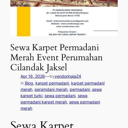
Sewa Karpet Permadani
Merah Event Perumahan
Cilandak Jaksel
—
Apr 16, 2026
by
vendorinaja24
in
Blog
, 
karpet permadani
, 
karpet permadani
merah
, 
peramdani merah
, 
permadani
, 
sewa
karpet turki
, 
sewa permadani
, 
sewa
permadani karpet merah
, 
sewa permadani
merah
Sewa Karpet