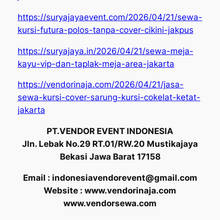
https://suryajayaevent.com/2026/04/21/sewa-
kursi-futura-polos-tanpa-cover-cikini-jakpus
https://suryajaya.in/2026/04/21/sewa-meja-
kayu-vip-dan-taplak-meja-area-jakarta
https://vendorinaja.com/2026/04/21/jasa-
sewa-kursi-cover-sarung-kursi-cokelat-ketat-
jakarta
PT.VENDOR EVENT INDONESIA
Jln. Lebak No.29 RT.01/RW.20 Mustikajaya
Bekasi Jawa Barat 17158
Email : indonesiavendorevent@gmail.com
Website : www.vendorinaja.com
www.vendorsewa.com