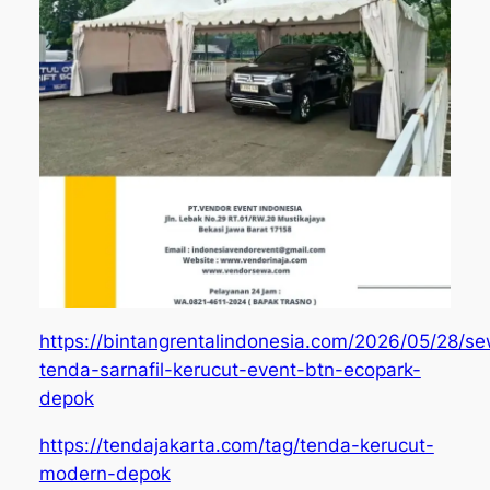
https://bintangrentalindonesia.com/2026/05/28/s
tenda-sarnafil-kerucut-event-btn-ecopark-
depok
https://tendajakarta.com/tag/tenda-kerucut-
modern-depok