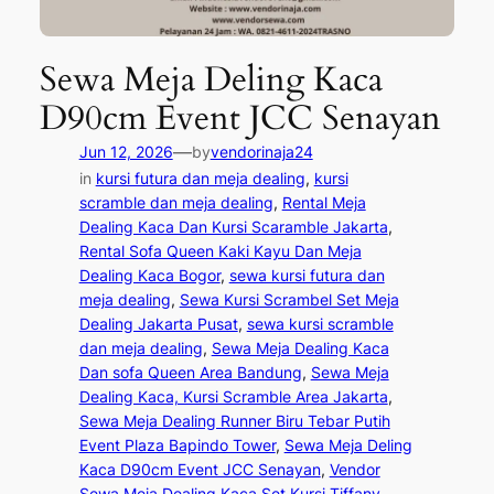
Sewa Meja Deling Kaca
D90cm Event JCC Senayan
—
Jun 12, 2026
by
vendorinaja24
in
kursi futura dan meja dealing
, 
kursi
scramble dan meja dealing
, 
Rental Meja
Dealing Kaca Dan Kursi Scaramble Jakarta
, 
Rental Sofa Queen Kaki Kayu Dan Meja
Dealing Kaca Bogor
, 
sewa kursi futura dan
meja dealing
, 
Sewa Kursi Scrambel Set Meja
Dealing Jakarta Pusat
, 
sewa kursi scramble
dan meja dealing
, 
Sewa Meja Dealing Kaca
Dan sofa Queen Area Bandung
, 
Sewa Meja
Dealing Kaca, Kursi Scramble Area Jakarta
, 
Sewa Meja Dealing Runner Biru Tebar Putih
Event Plaza Bapindo Tower
, 
Sewa Meja Deling
Kaca D90cm Event JCC Senayan
, 
Vendor
Sewa Meja Dealing Kaca Set Kursi Tiffany