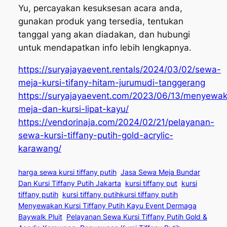
Yu, percayakan kesuksesan acara anda,
gunakan produk yang tersedia, tentukan
tanggal yang akan diadakan, dan hubungi
untuk mendapatkan info lebih lengkapnya.
https://suryajayaevent.rentals/2024/03/02/sewa-
meja-kursi-tifany-hitam-jurumudi-tanggerang
https://suryajayaevent.com/2023/06/13/menyewa
meja-dan-kursi-lipat-kayu/
https://vendorinaja.com/2024/02/21/pelayanan-
sewa-kursi-tiffany-putih-gold-acrylic-
karawang/
harga sewa kursi tiffany putih
Jasa Sewa Meja Bundar
Dan Kursi Tiffany Putih Jakarta
kursi tiffany put
kursi
tiffany putih
kursi tiffany putihkursi tiffany putih
Menyewakan Kursi Tiffany Putih Kayu Event Dermaga
Baywalk Pluit
Pelayanan Sewa Kursi Tiffany Putih Gold &