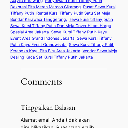
Acrylic Karawang
Penyewaan Kursi Tiffany Putih
Dekorasi Pita Merah Maroon Cikarang
Pusat Sewa Kursi
Tiffany Putih
Rental Kursi Tiffany Putih Satu Set Meja
Bundar Karawaci Tanggerang.
sewa kursi tiffany putih
Sewa Kursi Tiffany Putih Dan Meja Cover Hitam Harga
Spesial Area Jakarta
Sewa Kursi Tiffany Putih Kayu
Event Area Grand Indones Jakarta
Sewa Kursi Tiffany
Putih Kayu Event Grandwisata
Sewa Kursi Tiffany Putih
Kerangka Kayu Pita Biru Area Jakarta
Vendor Sewa Meja
Dealing Kaca Set Kursi Tiffany Putih Jakarta
Comments
Tinggalkan Balasan
Alamat email Anda tidak akan
dipublikasikan.
Ruas yang wajib