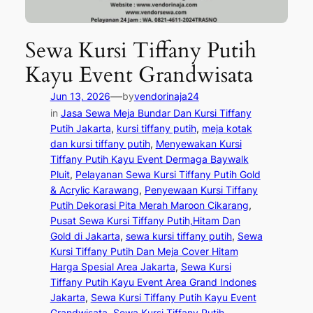
Sewa Kursi Tiffany Putih
Kayu Event Grandwisata
—
Jun 13, 2026
by
vendorinaja24
in
Jasa Sewa Meja Bundar Dan Kursi Tiffany
Putih Jakarta
, 
kursi tiffany putih
, 
meja kotak
dan kursi tiffany putih
, 
Menyewakan Kursi
Tiffany Putih Kayu Event Dermaga Baywalk
Pluit
, 
Pelayanan Sewa Kursi Tiffany Putih Gold
& Acrylic Karawang
, 
Penyewaan Kursi Tiffany
Putih Dekorasi Pita Merah Maroon Cikarang
, 
Pusat Sewa Kursi Tiffany Putih,Hitam Dan
Gold di Jakarta
, 
sewa kursi tiffany putih
, 
Sewa
Kursi Tiffany Putih Dan Meja Cover Hitam
Harga Spesial Area Jakarta
, 
Sewa Kursi
Tiffany Putih Kayu Event Area Grand Indones
Jakarta
, 
Sewa Kursi Tiffany Putih Kayu Event
Grandwisata
, 
Sewa Kursi Tiffany Putih