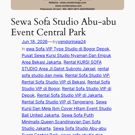
Sewa Sofa Studio Abu-abu
Event Central Park
—
Jun 18, 2026
by
vendorinaja24
in
ewa Sofa VIP Type Studio di Bogor Depok
, 
Pusat Sewa Kursi Studio Nyaman Dan Empuk
Area Bekasi Jakarta
, 
Rental KURSI SOFA
STUDIO Area Jl.Gatot Subroto Jaksel
, 
rental
sofa studio dan meja
, 
Rental Sofa Studio VIP
, 
Rental Sofa Studio VIP di Bekasi
, 
Rental Sofa
Studio VIP di Bogor
, 
Rental Sofa Studio VIP di
Depok
, 
Rental Sofa Studio VIP di Jakarta
, 
Rental Sofa Studio VIP di Tangerang
, 
Sewa
Kursi Dan Meja Ibm Cover Hitam Event Studio
Bali United Jakarta
, 
Sewa Sofa Putih
Minimalis,Queen,Scandinavian Dan Sofa
Studio Jakarta
, 
Sewa Sofa Studio Abu-abu
Event Central Park
, 
sewa sofa studio dan