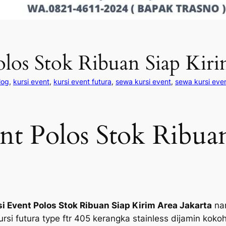
los Stok Ribuan Siap Kiri
log
, 
kursi event
, 
kursi event futura
, 
sewa kursi event
, 
sewa kursi even
nt Polos Stok Ribua
i Event Polos Stok Ribuan Siap Kirim Area Jakarta
na
si futura type ftr 405 kerangka stainless dijamin koko