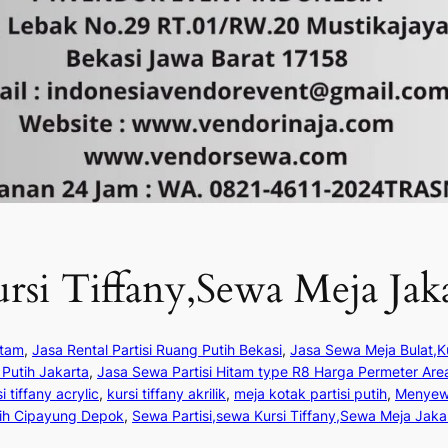
ursi Tiffany,Sewa Meja Jak
itam
, 
Jasa Rental Partisi Ruang Putih Bekasi
, 
Jasa Sewa Meja Bulat,Ku
Putih Jakarta
, 
Jasa Sewa Partisi Hitam type R8 Harga Permeter Are
i tiffany acrylic
, 
kursi tiffany akrilik
, 
meja kotak partisi putih
, 
Menyewa
tih Cipayung Depok
, 
Sewa Partisi,sewa Kursi Tiffany,Sewa Meja Jaka