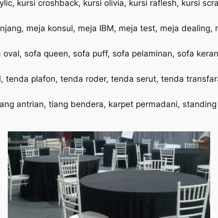
ylic, kursi croshback, kursi olivia, kursi raflesh, kursi sc
jang, meja konsul, meja IBM, meja test, meja dealing, 
 oval, sofa queen, sofa puff, sofa pelaminan, sofa keran
 tenda plafon, tenda roder, tenda serut, tenda transfara
tiang antrian, tiang bendera, karpet permadani, standin