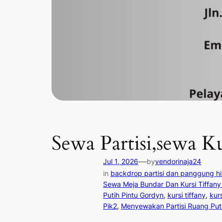
Sewa Partisi,sewa K
—
Jul 1, 2026
by
vendorinaja24
in
backdrop partisi dan panggung h
Sewa Meja Bundar Dan Kursi Tiffany 
Putih Pintu Gordyn
, 
kursi tiffany
, 
kurs
Pik2
, 
Menyewakan Partisi Ruang Pu