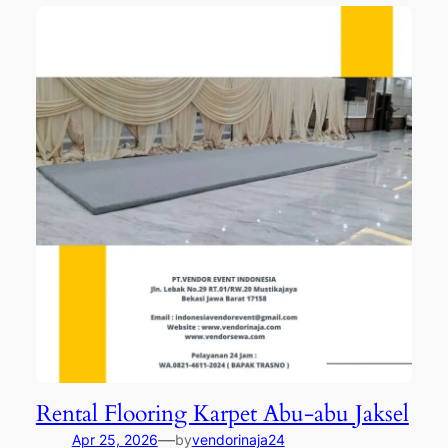
Rental Flooring Karpet Abu-abu Jaksel
—
Apr 25, 2026
by
vendorinaja24