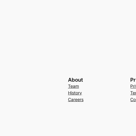
About
Pr
Team
Pr
History
Te
Careers
Co