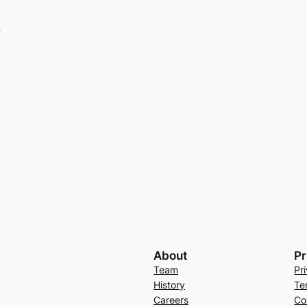
…
About
Pr
Team
Pr
History
Te
Careers
Co