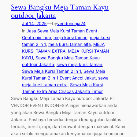
Sewa Bangku Meja Taman Kayu
outdoor Jakarta
—
Jul 14, 2025
by
vendorinaja24
in
Jasa Sewa Meja Kursi Taman Event
Geotronix indo
, 
meja kursi taman
, 
meja kursi
taman 2 in 1
, 
meja kursi taman alfa
, 
MEJA
KURSI TAMAN EXTRA
, 
MEJA KURSI TAMAN
KAYU
, 
Sewa Bangku Meja Taman Kayu
outdoor Jakarta
, 
sewa meja kursi taman
, 
Sewa Meja Kursi Taman 2 In 1
, 
Sewa Meja
Kursi Taman 2 In 1 Event Ancol Jakut
, 
sewa
meja kursi taman extra
, 
Sewa Meja Kursi
Taman Extra Area Ciracas Jakarta Timur
Sewa Bangku Meja Taman Kayu outdoor Jakarta PT
VENDOR EVENT INDONESIA ingin menawarkan anda
yang akan Sewa Bangku Meja Taman Kayu outdoor
Jakarta. Pastinya tersedia dengan keunggulan kualitas
terbaik, bersih, rapi, dan terawat dengan maksimal. Kami
akan selalu mengutamakan kenyamanan juga keamanan