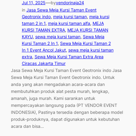
—
Jul 11, 2025
by
vendorinaja24
in
Jasa Sewa Meja Kursi Taman Event
Geotronix indo
, 
meja kursi taman
, 
meja kursi
taman 2 in 1
, 
meja kursi taman alfa
, 
MEJA
KURSI TAMAN EXTRA
, 
MEJA KURSI TAMAN
KAYU
, 
sewa meja kursi taman
, 
Sewa Meja
Kursi Taman 2 In 1
, 
Sewa Meja Kursi Taman 2
In 1 Event Ancol Jakut
, 
sewa meja kursi taman
extra
, 
Sewa Meja Kursi Taman Extra Area
Ciracas Jakarta Timur
Jasa Sewa Meja Kursi Taman Event Geotronix indo Jasa
Sewa Meja Kursi Taman Event Geotronix indo. Untuk
anda yang akan mengadakan acara-acara dan
membutuhkan produk alat pesta murah, lengkap,
amanah, juga murah. Kami sarankan untuk
mempercayakan langsung pada (PT VENDOR EVENT
INDONESIA), Pastinya tersedia dengan beberapa model
produk-produknya, dapat digunakan untuk kebutuhan
acara dan bisa…