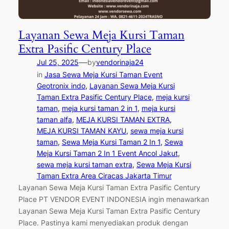
Layanan Sewa Meja Kursi Taman
Extra Pasific Century Place
—
Jul 25, 2025
by
vendorinaja24
in
Jasa Sewa Meja Kursi Taman Event
Geotronix indo
, 
Layanan Sewa Meja Kursi
Taman Extra Pasific Century Place
, 
meja kursi
taman
, 
meja kursi taman 2 in 1
, 
meja kursi
taman alfa
, 
MEJA KURSI TAMAN EXTRA
, 
MEJA KURSI TAMAN KAYU
, 
sewa meja kursi
taman
, 
Sewa Meja Kursi Taman 2 In 1
, 
Sewa
Meja Kursi Taman 2 In 1 Event Ancol Jakut
, 
sewa meja kursi taman extra
, 
Sewa Meja Kursi
Taman Extra Area Ciracas Jakarta Timur
Layanan Sewa Meja Kursi Taman Extra Pasific Century
Place PT VENDOR EVENT INDONESIA ingin menawarkan
Layanan Sewa Meja Kursi Taman Extra Pasific Century
Place. Pastinya kami menyediakan produk dengan