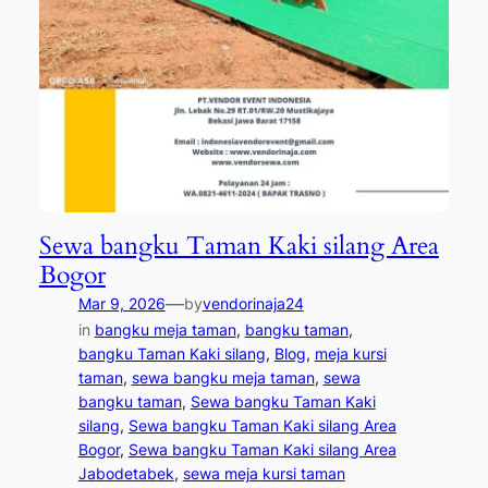
Sewa bangku Taman Kaki silang Area
Bogor
—
Mar 9, 2026
by
vendorinaja24
in
bangku meja taman
, 
bangku taman
, 
bangku Taman Kaki silang
, 
Blog
, 
meja kursi
taman
, 
sewa bangku meja taman
, 
sewa
bangku taman
, 
Sewa bangku Taman Kaki
silang
, 
Sewa bangku Taman Kaki silang Area
Bogor
, 
Sewa bangku Taman Kaki silang Area
Jabodetabek
, 
sewa meja kursi taman