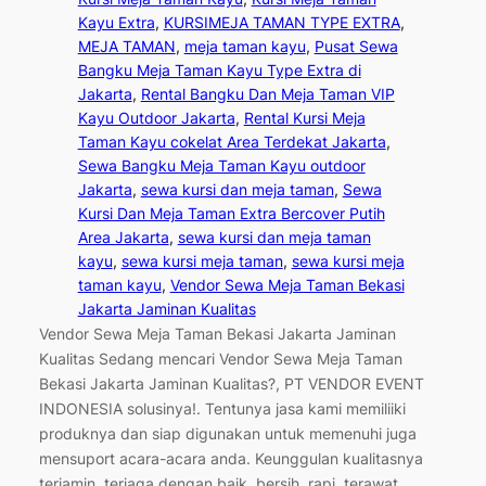
Kayu Extra
, 
KURSIMEJA TAMAN TYPE EXTRA
, 
MEJA TAMAN
, 
meja taman kayu
, 
Pusat Sewa
Bangku Meja Taman Kayu Type Extra di
Jakarta
, 
Rental Bangku Dan Meja Taman VIP
Kayu Outdoor Jakarta
, 
Rental Kursi Meja
Taman Kayu cokelat Area Terdekat Jakarta
, 
Sewa Bangku Meja Taman Kayu outdoor
Jakarta
, 
sewa kursi dan meja taman
, 
Sewa
Kursi Dan Meja Taman Extra Bercover Putih
Area Jakarta
, 
sewa kursi dan meja taman
kayu
, 
sewa kursi meja taman
, 
sewa kursi meja
taman kayu
, 
Vendor Sewa Meja Taman Bekasi
Jakarta Jaminan Kualitas
Vendor Sewa Meja Taman Bekasi Jakarta Jaminan
Kualitas Sedang mencari Vendor Sewa Meja Taman
Bekasi Jakarta Jaminan Kualitas?, PT VENDOR EVENT
INDONESIA solusinya!. Tentunya jasa kami memiliiki
produknya dan siap digunakan untuk memenuhi juga
mensuport acara-acara anda. Keunggulan kualitasnya
terjamin, terjaga dengan baik, bersih, rapi, terawat