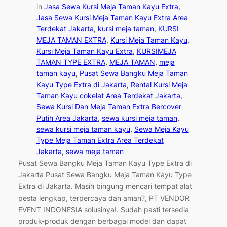
in
Jasa Sewa Kursi Meja Taman Kayu Extra
, 
Jasa Sewa Kursi Meja Taman Kayu Extra Area
Terdekat Jakarta
, 
kursi meja taman
, 
KURSI
MEJA TAMAN EXTRA
, 
Kursi Meja Taman Kayu
, 
Kursi Meja Taman Kayu Extra
, 
KURSIMEJA
TAMAN TYPE EXTRA
, 
MEJA TAMAN
, 
meja
taman kayu
, 
Pusat Sewa Bangku Meja Taman
Kayu Type Extra di Jakarta
, 
Rental Kursi Meja
Taman Kayu cokelat Area Terdekat Jakarta
, 
Sewa Kursi Dan Meja Taman Extra Bercover
Putih Area Jakarta
, 
sewa kursi meja taman
, 
sewa kursi meja taman kayu
, 
Sewa Meja Kayu
Type Meja Taman Extra Area Terdekat
Jakarta
, 
sewa meja taman
Pusat Sewa Bangku Meja Taman Kayu Type Extra di
Jakarta Pusat Sewa Bangku Meja Taman Kayu Type
Extra di Jakarta. Masih bingung mencari tempat alat
pesta lengkap, terpercaya dan aman?, PT VENDOR
EVENT INDONESIA solusinya!. Sudah pasti tersedia
produk-produk dengan berbagai model dan dapat