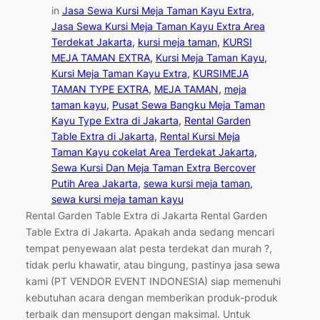
in
Jasa Sewa Kursi Meja Taman Kayu Extra
, 
Jasa Sewa Kursi Meja Taman Kayu Extra Area
Terdekat Jakarta
, 
kursi meja taman
, 
KURSI
MEJA TAMAN EXTRA
, 
Kursi Meja Taman Kayu
, 
Kursi Meja Taman Kayu Extra
, 
KURSIMEJA
TAMAN TYPE EXTRA
, 
MEJA TAMAN
, 
meja
taman kayu
, 
Pusat Sewa Bangku Meja Taman
Kayu Type Extra di Jakarta
, 
Rental Garden
Table Extra di Jakarta
, 
Rental Kursi Meja
Taman Kayu cokelat Area Terdekat Jakarta
, 
Sewa Kursi Dan Meja Taman Extra Bercover
Putih Area Jakarta
, 
sewa kursi meja taman
, 
sewa kursi meja taman kayu
Rental Garden Table Extra di Jakarta Rental Garden
Table Extra di Jakarta. Apakah anda sedang mencari
tempat penyewaan alat pesta terdekat dan murah ?,
tidak perlu khawatir, atau bingung, pastinya jasa sewa
kami (PT VENDOR EVENT INDONESIA) siap memenuhi
kebutuhan acara dengan memberikan produk-produk
terbaik dan mensuport dengan maksimal. Untuk