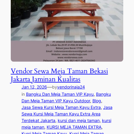
Vendor Sewa Meja Taman Bekasi
Jakarta Jaminan Kualitas
—
Jan 12, 2026
by
vendorinaja24
in
Bangku Dan Meja Taman VIP Kayu
, 
Bangku
Dan Meja Taman VIP Kayu Outdoor
, 
Blog
, 
Jasa Sewa Kursi Meja Taman Kayu Extra
, 
Jasa
Sewa Kursi Meja Taman Kayu Extra Area
Terdekat Jakarta
, 
kursi dan meja taman
, 
kursi
meja taman
, 
KURSI MEJA TAMAN EXTRA
, 
Kursi Meja Taman Kayu
, 
Kursi Meja Taman