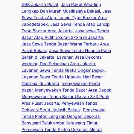
GBK Jakarta Pusat
, 
Jasa Paket Wedding
Lengkap Dan Murah Mustikajaya Bekasi
, 
Jasa
Sewa Tenda Atap Lancip Type Bazzar Area
Jabodetabek
, 
Jasa Sewa Tenda Atap Lancip
Type Bazzar Area Jakarta
, 
Jasa sewa Tenda
Bazar Atap Putih Ukuran 2x2m di Jakarta
, 
Jasa Sewa Tenda Bazar Warna Terbaru Area
Pusat Bekasi
, 
Jasa Sewa Tenda Nuansa Putih
Bersih di Jakarta
, 
Layanan Jasa Dekorasi
wedding Dan Pelaminan Area Jakarta
, 
Layanan Sewa Tenda Gratis Ongkir Depok
, 
Layanan Sewa Tenda Upacara Hari Besar
Nasional di Jakarta
, 
menyewakan tenda
bazar
, 
Menyewakan Tenda Bazar Area Depok
, 
Menyewakan Tenda Bazar Ukuran 3×3 Putih
Area Pusat Jakarta
, 
Penyewaan Tenda
Dekorasi Serut Jatiasih Bekasi
, 
Penyewaan
Tenda Plafon Lengkap Dengan Dekorasi
Banyusari Telukjambe Karawang Timur
, 
Persewaan Tenda Plafon Dekorasi Merah