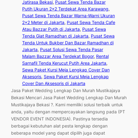
Jatirasa Bekasi
, 
Pusat Sewa Tenda Bazar
Putih Ukuran 2×2 Terdekat Area Karawang
, 
Pusat Sewa Tenda Bazar Warna-Warni Ukuran
2×2 Meter di Jakarta
, 
Pusat Sewa Tenda Cafe
Atau Bazzar Putih di Jakarta
, 
Pusat Sewa
Tenda Giat Ramadhan di Jakarta
, 
Pusat Sewa
Tenda Untuk Bukber Dan Bazar Ramadhan di
Jakarta
, 
Pusat Solusi Sewa Tenda Pasar
Malam Bazzar Area Terdekat Bogor
, 
Rental
Sarnafil Tenda Kerucut Putih Area Jakarta
, 
Sewa Paket Kursi Meja Lengkap Cover Dan
Aksesoris
, 
Sewa Paket Kursi Meja Lengkap
Cover Dan Aksesoris di Jakarta
Jasa Paket Wedding Lengkap Dan Murah Mustikajaya
Bekasi Mencari Jasa Paket Wedding Lengkap Dan Murah
Mustikajaya Bekasi ?. Kami memiliki solusi terbaik untuk
anda, yaitu dengan mempercayakan langsung pada (PT
VENDOR EVENT INDONESIA). Pastinya tersedia
berbagai kebutuhan alat pesta lengkap dengan
beberapa model yang dapat dipilih juga dapat