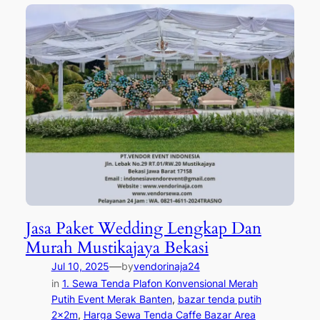
Jasa Paket Wedding Lengkap Dan
Murah Mustikajaya Bekasi
—
Jul 10, 2025
by
vendorinaja24
in
1. Sewa Tenda Plafon Konvensional Merah
Putih Event Merak Banten
, 
bazar tenda putih
2x2m
, 
Harga Sewa Tenda Caffe Bazar Area