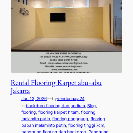
Rental Flooring Karpet abu-abu
Jakarta
—
Jan 13, 2026
by
vendorinaja24
in
backdrop flooring dan podium
, 
Blog
, 
flooring
, 
flooring karpet hitam
, 
flooring
melamito putih
, 
flooring panggung
, 
flooring
papan melaminto putih
, 
flooring tinggi 7cm
, 
panggung flooring dan backdrop
, 
Panggung