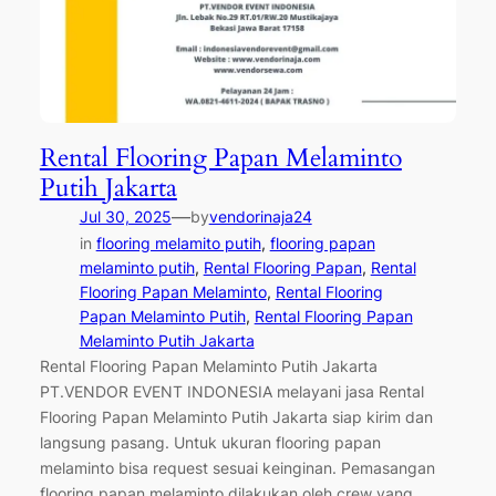
Rental Flooring Papan Melaminto
Putih Jakarta
—
Jul 30, 2025
by
vendorinaja24
in
flooring melamito putih
, 
flooring papan
melaminto putih
, 
Rental Flooring Papan
, 
Rental
Flooring Papan Melaminto
, 
Rental Flooring
Papan Melaminto Putih
, 
Rental Flooring Papan
Melaminto Putih Jakarta
Rental Flooring Papan Melaminto Putih Jakarta
PT.VENDOR EVENT INDONESIA melayani jasa Rental
Flooring Papan Melaminto Putih Jakarta siap kirim dan
langsung pasang. Untuk ukuran flooring papan
melaminto bisa request sesuai keinginan. Pemasangan
flooring papan melaminto dilakukan oleh crew yang