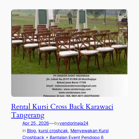
Rental Kursi Cross Back Karawaci
Tangerang
—
Apr 25, 2026
by
vendorinaja24
in
Blog
, 
kursi croshcak
, 
Menyewakan Kursi
Croshback + Bantalan Event Pendopo 6