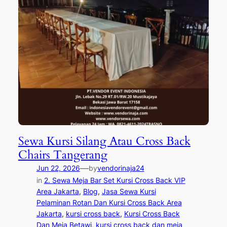
Sewa Kursi Silang Atau Cross Back
Chairs Tangerang
—
Jun 22, 2026
by
vendorinaja24
in
2. Sewa Meja Bar Set Kursi Cross Back VIP
Area Jakarta
, 
Blog
, 
Jasa Sewa Kursi
Pelaminan Rotan Dan Kursi Cross Back Area
Jakarta
, 
kursi cross back
, 
Kursi Cross Back
Dan Meja Betawi
, 
kursi cross back dan meja