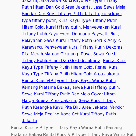
Jakarta
, 
Jasa Sewa Kursi Kayu VIP Type Tiffany
Putih Hitam Dan Gold Area Jakarta
, 
Jasa Sewa Meja
Bundar Dan Kursi Tiffany Putih Jakarta
, 
kursi kayu
type tiffany putih
, 
Kursi Kayu Type Tiffany Putih
Hitam Gold
, 
kursi tiffany putih
, 
Menyewakan Kursi
Tiffany Putih Kayu Event Dermaga Baywalk Pluit
, 
Pelayanan Sewa Kursi Tiffany Putih Gold & Acrylic
Karawang
, 
Penyewaan Kursi Tiffany Putih Dekorasi
Pita Merah Maroon Cikarang
, 
Pusat Sewa Kursi
Tiffany Putih,Hitam Dan Gold di Jakarta
, 
Rental Kursi
Kayu Type Tiffany Putih Hitam Gold
, 
Rental Kursi
Kayu Type Tiffany Putih Hitam Gold Area Jakarta
, 
Rental Kursi VIP Type Tiffany Kayu Warna Putih
Kemang Pratama Bekasi
, 
sewa kursi tiffany putih
, 
Sewa Kursi Tiffany Putih Dan Meja Cover Hitam
Harga Spesial Area Jakarta
, 
Sewa Kursi Tiffany
Putih Kerangka Kayu Pita Biru Area Jakarta
, 
Vendor
Sewa Meja Dealing Kaca Set Kursi Tiffany Putih
Jakarta
Rental Kursi VIP Type Tiffany Kayu Warna Putih Kemang
Pratama Bekasi Rental Kursi VIP Type Tiffany Kayu Warna Puti