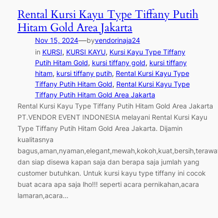
Rental Kursi Kayu Type Tiffany Putih
Hitam Gold Area Jakarta
—
Nov 15, 2024
by
vendorinaja24
in
KURSI
, 
KURSI KAYU
, 
Kursi Kayu Type Tiffany
Putih Hitam Gold
, 
kursi tiffany gold
, 
kursi tiffany
hitam
, 
kursi tiffany putih
, 
Rental Kursi Kayu Type
Tiffany Putih Hitam Gold
, 
Rental Kursi Kayu Type
Tiffany Putih Hitam Gold Area Jakarta
Rental Kursi Kayu Type Tiffany Putih Hitam Gold Area Jakarta
PT.VENDOR EVENT INDONESIA melayani Rental Kursi Kayu
Type Tiffany Putih Hitam Gold Area Jakarta. Dijamin
kualitasnya
bagus,aman,nyaman,elegant,mewah,kokoh,kuat,bersih,terawa
dan siap disewa kapan saja dan berapa saja jumlah yang
customer butuhkan. Untuk kursi kayu type tiffany ini cocok
buat acara apa saja lho!!! seperti acara pernikahan,acara
lamaran,acara…