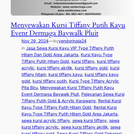
Menyewakan Kursi Tiffany Putih Kayu
Event Dermaga Baywalk Pluit
—
Nov 29, 2024
by
vendorinaja24
in
Jasa Sewa Kursi Kayu VIP Type Tiffany Putih
Hitam Dan Gold Area Jakarta
, 
Kursi Kayu Type
Tiffany Putih Hitam Gold
, 
kursi tiffany
, 
kursi tiffany
acrylic
, 
kursi tiffany akrilik
, 
kursi tiffany gold
, 
kursi
tiffany hitam
, 
kursi tiffany kayu
, 
kursi tiffany kayu
gold
, 
kursi tiffany putih
, 
Kursi Type Tiffany Acrylic
Pita Biru
, 
Menyewakan Kursi Tiffany Putih Kayu
Event Dermaga Baywalk Pluit
, 
Pelayanan Sewa Kursi
Tiffany Putih Gold & Acrylic Karawang
, 
Rental Kursi
Kayu Type Tiffany Putih Hitam Gold
, 
Rental Kursi
Kayu Type Tiffany Putih Hitam Gold Area Jakarta
, 
sewa kursi acrylic tiffany
, 
sewa kursi tiffany
, 
sewa
kursi tiffany acrylic
, 
sewa kursi tiffany akrilik
, 
sewa
kursi tiffany gold
, 
Sewa Kursi Tiffany Gold Dekorasi