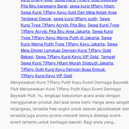
Pita Biru karawang Barat
, 
sewa kursi tiffany hitam
, 
Sewa Kursi Tiffany Kayu Gold Dan Meja Kotak Area
Terdekat Depok
, 
sewa kursi tiffany putih
, 
Sewa
Kursi Type Tiffany Acrylic Pita Biru
, 
Sewa Kursi Type
Tiffany Acrylic Pita Biru Area Jakarta
, 
Sewa Kursi
Type Tiffany Kayu Warna Putih di Jakarta
, 
Sewa
Kursi Warna Putih Type Tiffany Kayu Jakarta
, 
Sewa
Meja Dinner Lengkap Dengan Kursi Tiffany Gold
Bekasi
, 
Sewa Tiffany Kursi Kayu VIP Gold
, 
Tempat
Sewa Kursi Tiffany Hitam Murah Stiabudi Jakarta
, 
Tiffany Gold Kursi Kayu Dengan Busa Empuk
, 
Tiffany Kursi Kayu VIP Gold
Menyewakan Kursi Tiffany Putih Kayu Event Dermaga Baywalk
Pluit Menyewakan Kursi Tiffany Putih Kayu Event Dermaga
Baywalk Pluit. Yu, lengkapi kebutuhan acara anda dengan
menggunakan produk dari jasa sewa kami. Harga sewa sangat
terjangkau, tersedia free ongkir untuk daerah jabodetabek da
tersedia juga promo-promo menarik lainnya disetiap event-
event tertentu untuk berbagai daerah. Bagi anda yang…