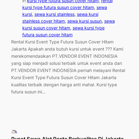
in
kursi type futura susun cover hitam
, 
rental
kursi type futura susun cover hitam
, 
sewa
kursi
, 
sewa kursi stainless
, 
sewa kursi
stainless cover hitam
, 
sewa kursi susun
, 
sewa
kursi susun cover hitam
, 
sewa kursi type
futura susun cover hitam
Rental Kursi Event Type Futura Susun Cover Hitam
Jakarta Apakah anda butuh kursi untuk event ??? Kami
merekomendasikan PT.VENDOR EVENT INDONESIA
yang siap menjadi solusi terbaik untuk event anda dan
PT.VENDOR EVENT INDONESIA pernah melayani Rental
Kursi Event Type Futura Susun Cover Hitam Jakarta
kualitas terbaik dengan harga anti mahal. Kursi type
futura susun ini…
Pusat Sewa Alat Pesta Berkualitas Di Jakarta