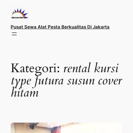
Lewati
ke
konten
Pusat Sewa Alat Pesta Berkualitas Di Jakarta
Kategori:
rental kursi
type futura susun cover
hitam