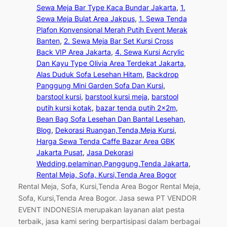
Sewa Meja Bar Type Kaca Bundar Jakarta
, 
1.
Sewa Meja Bulat Area Jakpus
, 
1. Sewa Tenda
Plafon Konvensional Merah Putih Event Merak
Banten
, 
2. Sewa Meja Bar Set Kursi Cross
Back VIP Area Jakarta
, 
4. Sewa Kursi Acrylic
Dan Kayu Type Olivia Area Terdekat Jakarta
, 
Alas Duduk Sofa Lesehan Hitam
, 
Backdrop
Panggung Mini Garden Sofa Dan Kursi
, 
barstool kursi
, 
barstool kursi meja
, 
barstool
putih kursi kotak
, 
bazar tenda putih 2x2m
, 
Bean Bag Sofa Lesehan Dan Bantal Lesehan
, 
Blog
, 
Dekorasi Ruangan,Tenda,Meja Kursi
, 
Harga Sewa Tenda Caffe Bazar Area GBK
Jakarta Pusat
, 
Jasa Dekorasi
Wedding,pelaminan,Panggung,Tenda Jakarta
, 
Rental Meja, Sofa, Kursi,Tenda Area Bogor
Rental Meja, Sofa, Kursi,Tenda Area Bogor Rental Meja,
Sofa, Kursi,Tenda Area Bogor. Jasa sewa PT VENDOR
EVENT INDONESIA merupakan layanan alat pesta
terbaik, jasa kami sering berpartisipasi dalam berbagai