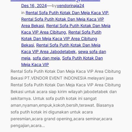
—
Des 16, 2024
by
vendorinaja24
in
Rental Sofa Putih Kotak Dan Meja Kaca VIP
, 
Rental Sofa Putih Kotak Dan Meja Kaca VIP
Area Bekasi
, 
Rental Sofa Putih Kotak Dan Meja
Kaca VIP Area Cibitung
, 
Rental Sofa Putih
Kotak Dan Meja Kaca VIP Area Cibitung
Bekasi
, 
Rental Sofa Putih Kotak Dan Meja
Kaca VIP Area Jabodetabek
, 
sewa sofa dan
meja
, 
sofa dan meja
, 
Sofa Putih Kotak Dan
Meja Kaca VIP
Rental Sofa Putih Kotak Dan Meja Kaca VIP Area Cibitung
Bekasi PT.VENDOR EVENT INDONESIA melayani jasa
Rental Sofa Putih Kotak Dan Meja Kaca VIP Area Cibitung
Bekasi untuk acara siap kirim wilayah jabodetabek dan
sekitarnya. Untuk sofa putih kotak ini sangat
aman,nyaman,empuk,kokoh,bersih,terawat. Biasanya
sofa putih kotak ini digunakan untuk acara
peresmian,acara grand opening,acara seminar,acara
pengajian,acara…