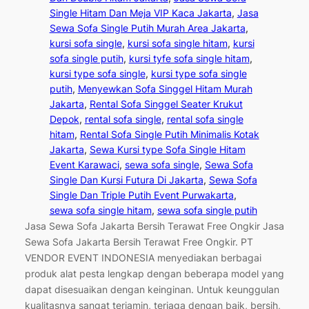
Single Hitam Dan Meja VIP Kaca Jakarta
, 
Jasa
Sewa Sofa Single Putih Murah Area Jakarta
, 
kursi sofa single
, 
kursi sofa single hitam
, 
kursi
sofa single putih
, 
kursi tyfe sofa single hitam
, 
kursi type sofa single
, 
kursi type sofa single
putih
, 
Menyewkan Sofa Singgel Hitam Murah
Jakarta
, 
Rental Sofa Singgel Seater Krukut
Depok
, 
rental sofa single
, 
rental sofa single
hitam
, 
Rental Sofa Single Putih Minimalis Kotak
Jakarta
, 
Sewa Kursi type Sofa Single Hitam
Event Karawaci
, 
sewa sofa single
, 
Sewa Sofa
Single Dan Kursi Futura Di Jakarta
, 
Sewa Sofa
Single Dan Triple Putih Event Purwakarta
, 
sewa sofa single hitam
, 
sewa sofa single putih
Jasa Sewa Sofa Jakarta Bersih Terawat Free Ongkir Jasa
Sewa Sofa Jakarta Bersih Terawat Free Ongkir. PT
VENDOR EVENT INDONESIA menyediakan berbagai
produk alat pesta lengkap dengan beberapa model yang
dapat disesuaikan dengan keinginan. Untuk keunggulan
kualitasnya sangat terjamin, terjaga dengan baik, bersih,