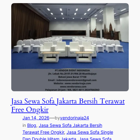
Jasa Sewa Sofa Jakarta Bersih Terawat
Free Ongkir
—
Jan 14, 2026
by
vendorinaja24
in
Blog
, 
Jasa Sewa Sofa Jakarta Bersih
Terawat Free Ongkir
, 
Jasa Sewa Sofa Single
Dan Double Hitam Jakarta
, 
Jasa Sewa Sofa