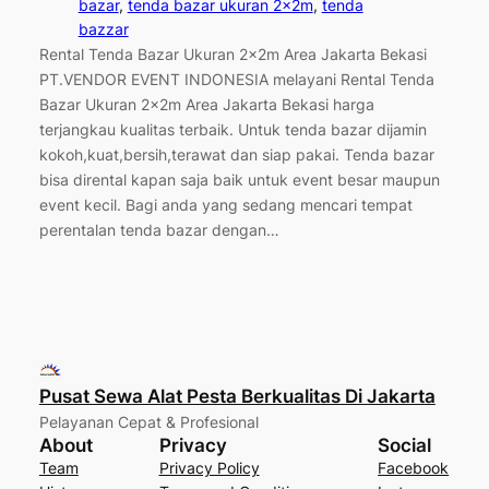
bazar
, 
tenda bazar ukuran 2x2m
, 
tenda
bazzar
Rental Tenda Bazar Ukuran 2x2m Area Jakarta Bekasi
PT.VENDOR EVENT INDONESIA melayani Rental Tenda
Bazar Ukuran 2x2m Area Jakarta Bekasi harga
terjangkau kualitas terbaik. Untuk tenda bazar dijamin
kokoh,kuat,bersih,terawat dan siap pakai. Tenda bazar
bisa dirental kapan saja baik untuk event besar maupun
event kecil. Bagi anda yang sedang mencari tempat
perentalan tenda bazar dengan…
Pusat Sewa Alat Pesta Berkualitas Di Jakarta
Pelayanan Cepat & Profesional
About
Privacy
Social
Team
Privacy Policy
Facebook