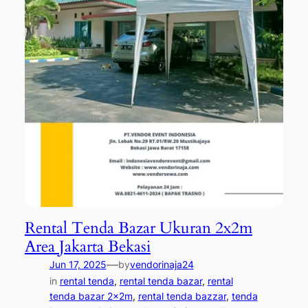
Rental Tenda Bazar Ukuran 2x2m
Area Jakarta Bekasi
—
Jun 17, 2025
by
vendorinaja24
in
rental tenda
, 
rental tenda bazar
, 
rental
tenda bazar 2x2m
, 
rental tenda bazzar
, 
tenda