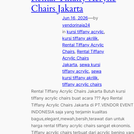
Chairs Jakarta
—
Jun 16, 2026
by
vendorinaja24
in
kursi tiffany acrylic
, 
kursi tiffany akrilik
, 
Rental Tiffany Acrylic
Chairs
, 
Rental Tiffany
Acrylic Chairs
Jakarta
, 
sewa kursi
tiffany acrylic
, 
sewa
kursi tiffany akrilik
, 
tiffany acrylic chairs
Rental Tiffany Acrylic Chairs Jakarta Butuh kursi
tiffany acrylic chairs buat acara ??? Ayo Rental
Tiffany Acrylic Chairs Jakarta di PT.VENDOR EVENT
INDONESIA saja yang terjamin kualitas
bagus,elegant,mewah,bersih,terawat dan untuk
harga rental tiffany acrylic chairs sangat ekonomis.
Tiffany acrylic chairs terbuat dari acrylic bening yan