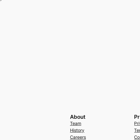
About
Pr
Team
Pr
History
Te
Careers
Co