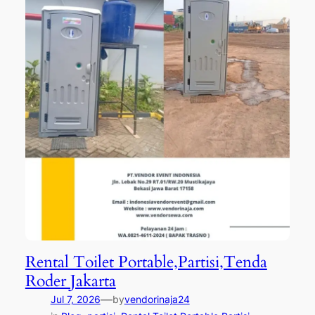
Rental Toilet Portable,Partisi,Tenda
Roder Jakarta
—
Jul 7, 2026
by
vendorinaja24