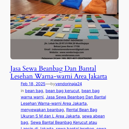
Jasa Sewa Beanbag Dan Bantal
Lesehan Warna-warni Area Jakarta
—
Feb 18, 2025
by
vendorinaja24
in
bean bag
, 
bean bag kerucut
, 
bean bag
warna warni
, 
Jasa Sewa Beanbag Dan Bantal
Lesehan Warna-warni Area Jakarta
, 
menyewakan beanbag
, 
Rental Bean Bag
Ukuran S M dan L Area Jakarta
, 
sewa abean
bag
, 
Sewa Bantal Beanbag Kerucut atau
Lancip di Jakarta
, 
sewa bantal lesehan
, 
sewa