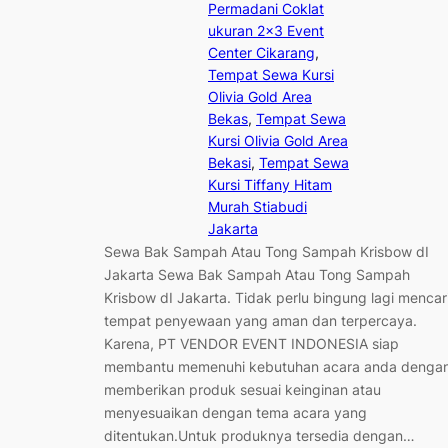
Permadani Coklat
ukuran 2×3 Event
Center Cikarang
, 
Tempat Sewa Kursi
Olivia Gold Area
Bekas
, 
Tempat Sewa
Kursi Olivia Gold Area
Bekasi
, 
Tempat Sewa
Kursi Tiffany Hitam
Murah Stiabudi
Jakarta
Sewa Bak Sampah Atau Tong Sampah Krisbow dI
Jakarta Sewa Bak Sampah Atau Tong Sampah
Krisbow dI Jakarta. Tidak perlu bingung lagi mencar
tempat penyewaan yang aman dan terpercaya.
Karena, PT VENDOR EVENT INDONESIA siap
membantu memenuhi kebutuhan acara anda denga
memberikan produk sesuai keinginan atau
menyesuaikan dengan tema acara yang
ditentukan.Untuk produknya tersedia dengan…