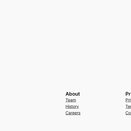
About
Pr
Team
Pr
History
Te
Careers
Co