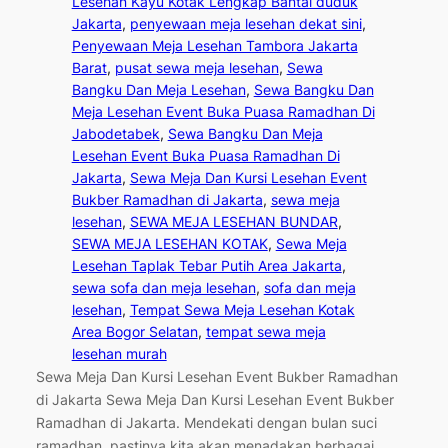
Lesehan Kayu Kotak Lengkap Bantal duduk
Jakarta
, 
penyewaan meja lesehan dekat sini
, 
Penyewaan Meja Lesehan Tambora Jakarta
Barat
, 
pusat sewa meja lesehan
, 
Sewa
Bangku Dan Meja Lesehan
, 
Sewa Bangku Dan
Meja Lesehan Event Buka Puasa Ramadhan Di
Jabodetabek
, 
Sewa Bangku Dan Meja
Lesehan Event Buka Puasa Ramadhan Di
Jakarta
, 
Sewa Meja Dan Kursi Lesehan Event
Bukber Ramadhan di Jakarta
, 
sewa meja
lesehan
, 
SEWA MEJA LESEHAN BUNDAR
, 
SEWA MEJA LESEHAN KOTAK
, 
Sewa Meja
Lesehan Taplak Tebar Putih Area Jakarta
, 
sewa sofa dan meja lesehan
, 
sofa dan meja
lesehan
, 
Tempat Sewa Meja Lesehan Kotak
Area Bogor Selatan
, 
tempat sewa meja
lesehan murah
Sewa Meja Dan Kursi Lesehan Event Bukber Ramadhan
di Jakarta Sewa Meja Dan Kursi Lesehan Event Bukber
Ramadhan di Jakarta. Mendekati dengan bulan suci
ramadhan, pastinya kita akan menadakan berbagai