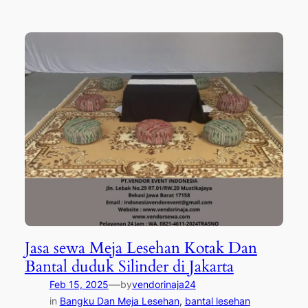
Jasa sewa Meja Lesehan Kotak Dan
Bantal duduk Silinder di Jakarta
—
Feb 15, 2025
by
vendorinaja24
in
Bangku Dan Meja Lesehan
, 
bantal lesehan