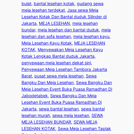
bulat
, 
bantal lesehan kotak
, 
gudang sewa
meja lesehan terdekat
, 
Jasa sewa Meja
Lesehan Kotak Dan Bantal duduk Silinder di
Jakarta
, 
MEJA LESEHAN
, 
meja lesehan
bundar
, 
meja lesehan dan bantal duduk
, 
meja
lesehan dan sofa lesehan
, 
meja lesehan kayu
, 
Meja Lesehan Kayu Kotak
, 
MEJA LESEHAN
KOTAK
, 
Menyewakan Meja Lesehan Kayu
Kotak Lengkap Bantal duduk Jakarta
, 
penyewaan meja lesehan dekat sini
, 
Penyewaan Meja Lesehan Tambora Jakarta
Barat
, 
pusat sewa meja lesehan
, 
Sewa
Bangku Dan Meja Lesehan
, 
Sewa Bangku Dan
Meja Lesehan Event Buka Puasa Ramadhan Di
Jabodetabek
, 
Sewa Bangku Dan Meja
Lesehan Event Buka Puasa Ramadhan Di
Jakarta
, 
sewa bantal lesehan
, 
sewa bantal
lesehan murah
, 
sewa meja lesehan
, 
SEWA
MEJA LESEHAN BUNDAR
, 
SEWA MEJA
LESEHAN KOTAK
, 
Sewa Meja Lesehan Taplak