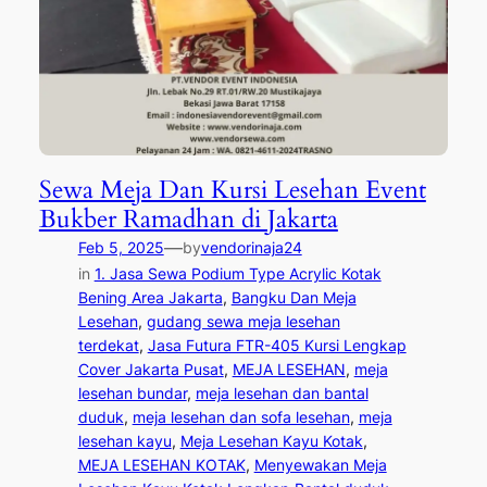
Sewa Meja Dan Kursi Lesehan Event
Bukber Ramadhan di Jakarta
—
Feb 5, 2025
by
vendorinaja24
in
1. Jasa Sewa Podium Type Acrylic Kotak
Bening Area Jakarta
, 
Bangku Dan Meja
Lesehan
, 
gudang sewa meja lesehan
terdekat
, 
Jasa Futura FTR-405 Kursi Lengkap
Cover Jakarta Pusat
, 
MEJA LESEHAN
, 
meja
lesehan bundar
, 
meja lesehan dan bantal
duduk
, 
meja lesehan dan sofa lesehan
, 
meja
lesehan kayu
, 
Meja Lesehan Kayu Kotak
, 
MEJA LESEHAN KOTAK
, 
Menyewakan Meja