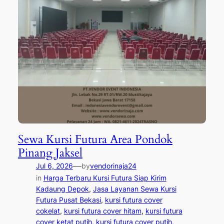
Sewa Kursi Futura Area Pondok
Pinang Jaksel
—
Jul 6, 2026
by
vendorinaja24
in
Harga Terbaru Kursi Futura Siap Kirim
Kadaung Depok
, 
Jasa Layanan Sewa Kursi
Futura Pusat Bekasi
, 
kursi futura cover
cokelat
, 
kursi futura cover hitam
, 
kursi futura
cover ketat putih
, 
kursi futura cover putih
, 