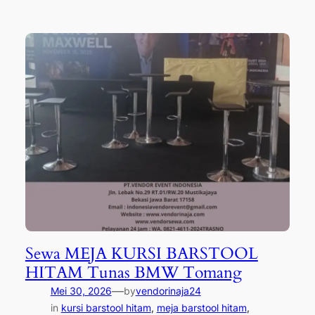
Sewa MEJA KURSI BARSTOOL
HITAM Tunas BMW Tomang
—
Mei 30, 2026
by
vendorinaja24
in
kursi barstool hitam
, 
meja barstool hitam
, 