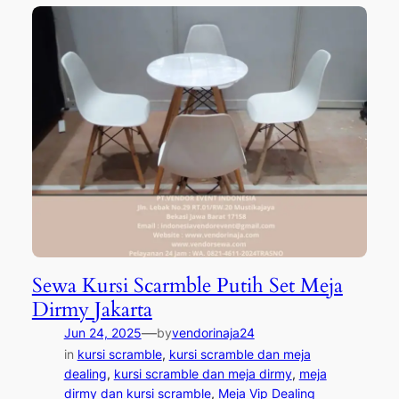
Sewa Kursi Scarmble Putih Set Meja
Dirmy Jakarta
—
Jun 24, 2025
by
vendorinaja24
in
kursi scramble
, 
kursi scramble dan meja
dealing
, 
kursi scramble dan meja dirmy
, 
meja
dirmy dan kursi scramble
, 
Meja Vip Dealing