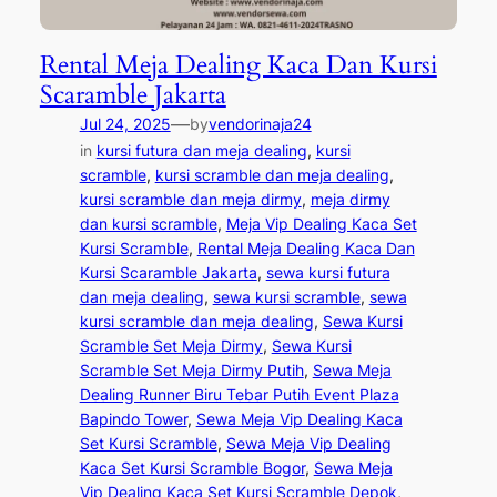
Rental Meja Dealing Kaca Dan Kursi
Scaramble Jakarta
—
Jul 24, 2025
by
vendorinaja24
in
kursi futura dan meja dealing
, 
kursi
scramble
, 
kursi scramble dan meja dealing
, 
kursi scramble dan meja dirmy
, 
meja dirmy
dan kursi scramble
, 
Meja Vip Dealing Kaca Set
Kursi Scramble
, 
Rental Meja Dealing Kaca Dan
Kursi Scaramble Jakarta
, 
sewa kursi futura
dan meja dealing
, 
sewa kursi scramble
, 
sewa
kursi scramble dan meja dealing
, 
Sewa Kursi
Scramble Set Meja Dirmy
, 
Sewa Kursi
Scramble Set Meja Dirmy Putih
, 
Sewa Meja
Dealing Runner Biru Tebar Putih Event Plaza
Bapindo Tower
, 
Sewa Meja Vip Dealing Kaca
Set Kursi Scramble
, 
Sewa Meja Vip Dealing
Kaca Set Kursi Scramble Bogor
, 
Sewa Meja
Vip Dealing Kaca Set Kursi Scramble Depok
, 