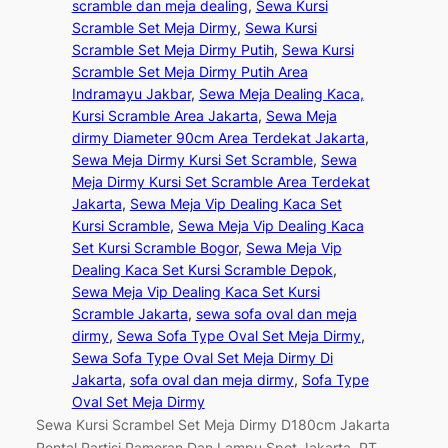
scramble dan meja dealing
, 
Sewa Kursi
Scramble Set Meja Dirmy
, 
Sewa Kursi
Scramble Set Meja Dirmy Putih
, 
Sewa Kursi
Scramble Set Meja Dirmy Putih Area
Indramayu Jakbar
, 
Sewa Meja Dealing Kaca,
Kursi Scramble Area Jakarta
, 
Sewa Meja
dirmy Diameter 90cm Area Terdekat Jakarta
, 
Sewa Meja Dirmy Kursi Set Scramble
, 
Sewa
Meja Dirmy Kursi Set Scramble Area Terdekat
Jakarta
, 
Sewa Meja Vip Dealing Kaca Set
Kursi Scramble
, 
Sewa Meja Vip Dealing Kaca
Set Kursi Scramble Bogor
, 
Sewa Meja Vip
Dealing Kaca Set Kursi Scramble Depok
, 
Sewa Meja Vip Dealing Kaca Set Kursi
Scramble Jakarta
, 
sewa sofa oval dan meja
dirmy
, 
Sewa Sofa Type Oval Set Meja Dirmy
, 
Sewa Sofa Type Oval Set Meja Dirmy Di
Jakarta
, 
sofa oval dan meja dirmy
, 
Sofa Type
Oval Set Meja Dirmy
Sewa Kursi Scrambel Set Meja Dirmy D180cm Jakarta
Rental Partisi Pameran Dan Lampu Spot Jakarta. PT