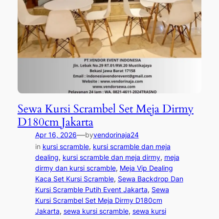
Sewa Kursi Scrambel Set Meja Dirmy
D180cm Jakarta
—
Apr 16, 2026
by
vendorinaja24
in
kursi scramble
, 
kursi scramble dan meja
dealing
, 
kursi scramble dan meja dirmy
, 
meja
dirmy dan kursi scramble
, 
Meja Vip Dealing
Kaca Set Kursi Scramble
, 
Sewa Backdrop Dan
Kursi Scramble Putih Event Jakarta
, 
Sewa
Kursi Scrambel Set Meja Dirmy D180cm
Jakarta
, 
sewa kursi scramble
, 
sewa kursi