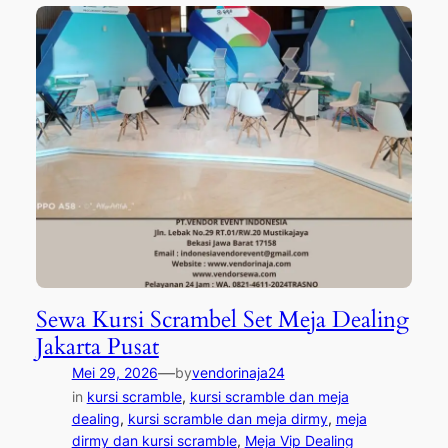
Sewa Kursi Scrambel Set Meja Dealing
Jakarta Pusat
—
Mei 29, 2026
by
vendorinaja24
in
kursi scramble
, 
kursi scramble dan meja
dealing
, 
kursi scramble dan meja dirmy
, 
meja
dirmy dan kursi scramble
, 
Meja Vip Dealing