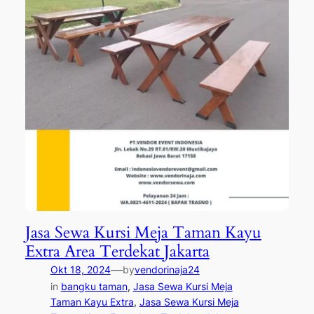
Jasa Sewa Kursi Meja Taman Kayu
Extra Area Terdekat Jakarta
—
Okt 18, 2024
by
vendorinaja24
in
bangku taman
, 
Jasa Sewa Kursi Meja
Taman Kayu Extra
, 
Jasa Sewa Kursi Meja