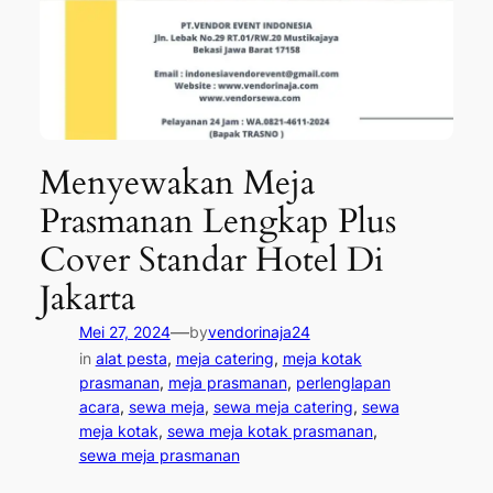
Menyewakan Meja
Prasmanan Lengkap Plus
Cover Standar Hotel Di
Jakarta
—
Mei 27, 2024
by
vendorinaja24
in
alat pesta
, 
meja catering
, 
meja kotak
prasmanan
, 
meja prasmanan
, 
perlenglapan
acara
, 
sewa meja
, 
sewa meja catering
, 
sewa
meja kotak
, 
sewa meja kotak prasmanan
, 
sewa meja prasmanan