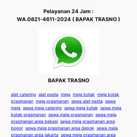
Pelayanan 24 Jam :
WA.0821-4611-2024 ( BAPAK TRASNO )
BAPAK TRASNO
alat catering
alat pesta
meja
meja kotak
meja kotak
prasmanan
meja prasmanan
sewa alat pesta
sewa
meja
sewa meja catering
sewa meja kotak
sewa meja
kotak prasmanan
sewa meja prasmanan
sewa meja
prasmanan area bekasi
sewa meja prasmanan area
bogor
sewa meja prasmanan area depok
sewa meja
prasmanan area jakarta
sewa meja prasmanan area