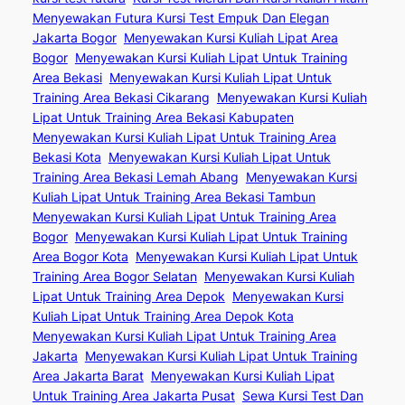
Menyewakan Futura Kursi Test Empuk Dan Elegan
Jakarta Bogor
Menyewakan Kursi Kuliah Lipat Area
Bogor
Menyewakan Kursi Kuliah Lipat Untuk Training
Area Bekasi
Menyewakan Kursi Kuliah Lipat Untuk
Training Area Bekasi Cikarang
Menyewakan Kursi Kuliah
Lipat Untuk Training Area Bekasi Kabupaten
Menyewakan Kursi Kuliah Lipat Untuk Training Area
Bekasi Kota
Menyewakan Kursi Kuliah Lipat Untuk
Training Area Bekasi Lemah Abang
Menyewakan Kursi
Kuliah Lipat Untuk Training Area Bekasi Tambun
Menyewakan Kursi Kuliah Lipat Untuk Training Area
Bogor
Menyewakan Kursi Kuliah Lipat Untuk Training
Area Bogor Kota
Menyewakan Kursi Kuliah Lipat Untuk
Training Area Bogor Selatan
Menyewakan Kursi Kuliah
Lipat Untuk Training Area Depok
Menyewakan Kursi
Kuliah Lipat Untuk Training Area Depok Kota
Menyewakan Kursi Kuliah Lipat Untuk Training Area
Jakarta
Menyewakan Kursi Kuliah Lipat Untuk Training
Area Jakarta Barat
Menyewakan Kursi Kuliah Lipat
Untuk Training Area Jakarta Pusat
Sewa Kursi Test Dan