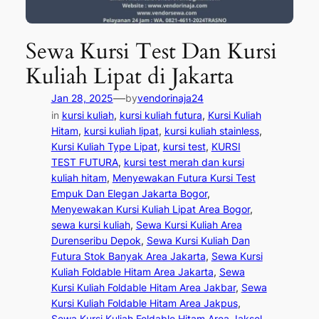
Sewa Kursi Test Dan Kursi
Kuliah Lipat di Jakarta
—
Jan 28, 2025
by
vendorinaja24
in
kursi kuliah
, 
kursi kuliah futura
, 
Kursi Kuliah
Hitam
, 
kursi kuliah lipat
, 
kursi kuliah stainless
, 
Kursi Kuliah Type Lipat
, 
kursi test
, 
KURSI
TEST FUTURA
, 
kursi test merah dan kursi
kuliah hitam
, 
Menyewakan Futura Kursi Test
Empuk Dan Elegan Jakarta Bogor
, 
Menyewakan Kursi Kuliah Lipat Area Bogor
, 
sewa kursi kuliah
, 
Sewa Kursi Kuliah Area
Durenseribu Depok
, 
Sewa Kursi Kuliah Dan
Futura Stok Banyak Area Jakarta
, 
Sewa Kursi
Kuliah Foldable Hitam Area Jakarta
, 
Sewa
Kursi Kuliah Foldable Hitam Area Jakbar
, 
Sewa
Kursi Kuliah Foldable Hitam Area Jakpus
, 
Sewa Kursi Kuliah Foldable Hitam Area Jaksel
, 