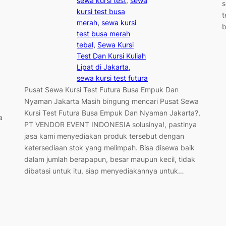
sewa kursi test
, 
sewa
s
kursi test busa
t
merah
, 
sewa kursi
b
test busa merah
tebal
, 
Sewa Kursi
Test Dan Kursi Kuliah
Lipat di Jakarta
, 
sewa kursi test futura
Pusat Sewa Kursi Test Futura Busa Empuk Dan
Nyaman Jakarta Masih bingung mencari Pusat Sewa
Kursi Test Futura Busa Empuk Dan Nyaman Jakarta?,
a
PT VENDOR EVENT INDONESIA solusinya!, pastinya
jasa kami menyediakan produk tersebut dengan
ketersediaan stok yang melimpah. Bisa disewa baik
dalam jumlah berapapun, besar maupun kecil, tidak
dibatasi untuk itu, siap menyediakannya untuk…