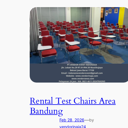
Rental Test Chairs Area
Bandung
—
Feb 28, 2026
by
vendorinaja24