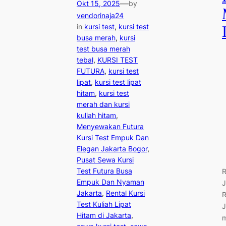
—
Okt 15, 2025
by
vendorinaja24
in
kursi test
, 
kursi test
busa merah
, 
kursi
test busa merah
tebal
, 
KURSI TEST
FUTURA
, 
kursi test
lipat
, 
kursi test lipat
hitam
, 
kursi test
merah dan kursi
kuliah hitam
, 
Menyewakan Futura
Kursi Test Empuk Dan
Elegan Jakarta Bogor
, 
Pusat Sewa Kursi
Test Futura Busa
R
Empuk Dan Nyaman
J
Jakarta
, 
Rental Kursi
R
Test Kuliah Lipat
J
Hitam di Jakarta
, 
m