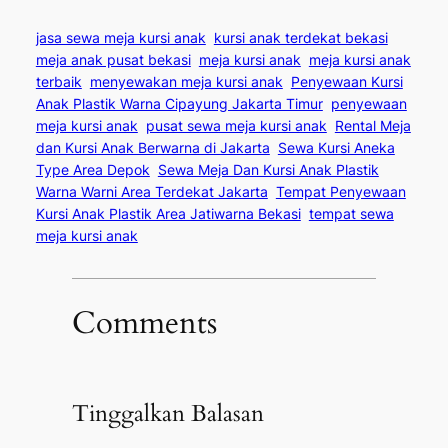
jasa sewa meja kursi anak
kursi anak terdekat bekasi
meja anak pusat bekasi
meja kursi anak
meja kursi anak
terbaik
menyewakan meja kursi anak
Penyewaan Kursi
Anak Plastik Warna Cipayung Jakarta Timur
penyewaan
meja kursi anak
pusat sewa meja kursi anak
Rental Meja
dan Kursi Anak Berwarna di Jakarta
Sewa Kursi Aneka
Type Area Depok
Sewa Meja Dan Kursi Anak Plastik
Warna Warni Area Terdekat Jakarta
Tempat Penyewaan
Kursi Anak Plastik Area Jatiwarna Bekasi
tempat sewa
meja kursi anak
Comments
Tinggalkan Balasan