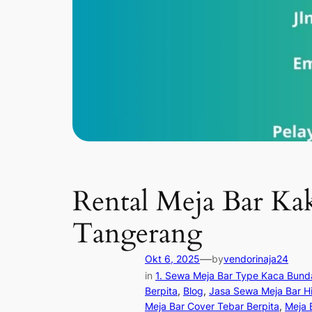
Rental Meja Bar Kak
Tangerang
—
Okt 6, 2025
by
vendorinaja24
in
1. Sewa Meja Bar Type Kaca Bund
Berpita
, 
Blog
, 
Jasa Sewa Meja Bar Hi
Meja Bar Cover Tebar Berpita
, 
Meja 