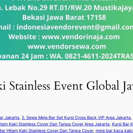
i Stainless Event Global J
ar Jakarta
, 
2. Sewa Meja Bar Set Kursi Cross Back VIP Area Jakarta
, 
tam Kaki Stainless Cover Dan Tanpa Cover Area Jakarta
, 
Kursi Bar 
Bar Hitam Kaki Stainless Cover Dan Tanpa Cover
, 
meja bar kaca kaki 