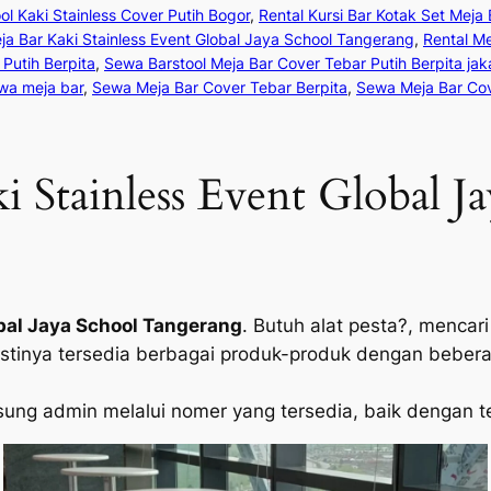
l Kaki Stainless Cover Putih Bogor
, 
Rental Kursi Bar Kotak Set Meja
ja Bar Kaki Stainless Event Global Jaya School Tangerang
, 
Rental Me
Putih Berpita
, 
Sewa Barstool Meja Bar Cover Tebar Putih Berpita jak
wa meja bar
, 
Sewa Meja Bar Cover Tebar Berpita
, 
Sewa Meja Bar Cov
i Stainless Event Global J
obal Jaya School Tangerang
. Butuh alat pesta?, menca
inya tersedia berbagai produk-produk dengan beberap
ung admin melalui nomer yang tersedia, baik dengan 