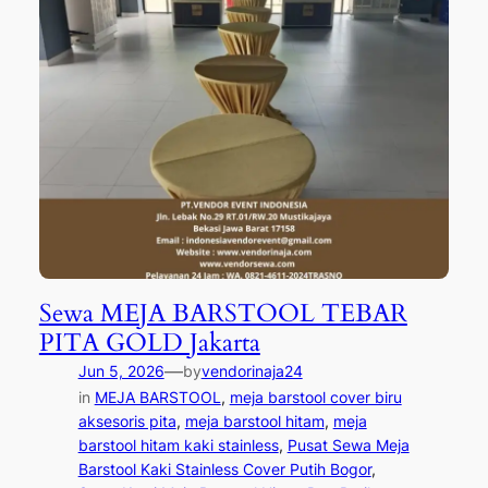
Sewa MEJA BARSTOOL TEBAR
PITA GOLD Jakarta
—
Jun 5, 2026
by
vendorinaja24
in
MEJA BARSTOOL
, 
meja barstool cover biru
aksesoris pita
, 
meja barstool hitam
, 
meja
barstool hitam kaki stainless
, 
Pusat Sewa Meja
Barstool Kaki Stainless Cover Putih Bogor
, 