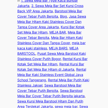
in
1. Sewa Meja Bar Type Kaca Bundar
Jakarta
, 
2. Sewa Meja Bar Set Kursi Cross
Back VIP Area Jakarta
, 
Barstool Meja Bar
Cover Tebar Putih Berpita
, 
Blog
, 
Jasa Sewa
Meja Bar Hitam Kaki Stainless Cover Dan
Tanpa Cover Area Jakarta
, 
Kursi Bar Kotak
Set Meja Bar Hitam
, 
MEJA BAR
, 
Meja Bar
Cover Tebar Berpita
, 
Meja Bar Hitam Kaki
Stainless Cover Dan Tanpa Cover
, 
meja bar
kaca kaki stainless
, 
MEJA BARS
, 
MEJA
BARSTOOL
, 
Pusat Sewa Meja Barstool Kaki
Stainless Cover Putih Bogor
, 
Rental Kursi Bar
Kotak Set Meja Bar Hitam
, 
Rental Kursi Bar
Kotak Set Meja Bar Hitam di Jakarta
, 
Rental
Meja Bar Kaki Stainless Event Global Jaya
School Tangerang
, 
Rental Meja Bar Putih Kaki
Stainless Jaksel
, 
Sewa Barstool Meja Bar
Cover Tebar Putih Berpita
, 
Sewa Barstool
Meja Bar Cover Tebar Putih Berpita jakarta
, 
Sewa Kursi Meja Barstool Hitam Dan Putih
Area Terdekat Jakarta
, 
sewa meja bar
, 
Sewa