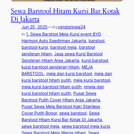
Sewa Barstool Hitam Kursi Bar Kotak
Di Jakarta
—
Jun 25, 2025
by
vendorinaja24
in
1. Sewa Barstool Meja Kursi event BYD
Harmoni Auto Soedirman Jakarta
, 
barstool
, 
barstool kursi
, 
barstool meja
, 
barstool
senderan hitam
, 
Jasa sewa Kursi Barstool
Senderan Hitam Area Jakarta
, 
kursi barstool
, 
kursi barstool senderan hitam
, 
MEJA
BARSTOOL
, 
meja dan kursi barstool
, 
meja dan
kursi barstool hitam putih
, 
meja kursi barstool
, 
meja kursi barstool hitam putih
, 
nmeja dan
kursi barstool hitam putih
, 
Pusat Sewa
Barstool Putih Cover Hitam Area Jakarta
, 
Pusat Sewa Meja Barstool Kaki Stainless
Cover Putih Bogor
, 
sewa barstool
, 
Sewa
Barstool Hitam Kursi Bar Kotak Di Jakarta
, 
sewa barstool meja
, 
sewa barstool meja kursi
, 
Sewa Barstool Meja Warna Hitam
, 
Sewa