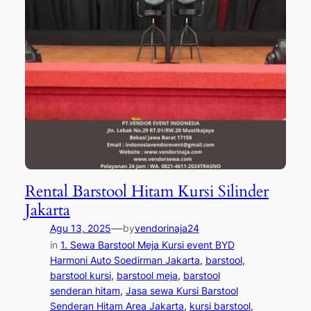
Rental Barstool Hitam Kursi Silinder
Jakarta
—
Agu 13, 2025
by
vendorinaja24
in
1. Sewa Barstool Meja Kursi event BYD
Harmoni Auto Soedirman Jakarta
, 
barstool
, 
barstool kursi
, 
barstool meja
, 
barstool
senderan hitam
, 
Jasa sewa Kursi Barstool
Senderan Hitam Area Jakarta
, 
kursi barstool
, 