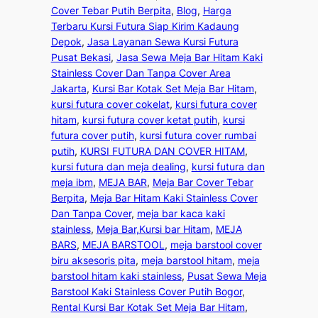
Cover Tebar Putih Berpita
, 
Blog
, 
Harga
Terbaru Kursi Futura Siap Kirim Kadaung
Depok
, 
Jasa Layanan Sewa Kursi Futura
Pusat Bekasi
, 
Jasa Sewa Meja Bar Hitam Kaki
Stainless Cover Dan Tanpa Cover Area
Jakarta
, 
Kursi Bar Kotak Set Meja Bar Hitam
, 
kursi futura cover cokelat
, 
kursi futura cover
hitam
, 
kursi futura cover ketat putih
, 
kursi
futura cover putih
, 
kursi futura cover rumbai
putih
, 
KURSI FUTURA DAN COVER HITAM
, 
kursi futura dan meja dealing
, 
kursi futura dan
meja ibm
, 
MEJA BAR
, 
Meja Bar Cover Tebar
Berpita
, 
Meja Bar Hitam Kaki Stainless Cover
Dan Tanpa Cover
, 
meja bar kaca kaki
stainless
, 
Meja Bar,Kursi bar Hitam
, 
MEJA
BARS
, 
MEJA BARSTOOL
, 
meja barstool cover
biru aksesoris pita
, 
meja barstool hitam
, 
meja
barstool hitam kaki stainless
, 
Pusat Sewa Meja
Barstool Kaki Stainless Cover Putih Bogor
, 
Rental Kursi Bar Kotak Set Meja Bar Hitam
, 