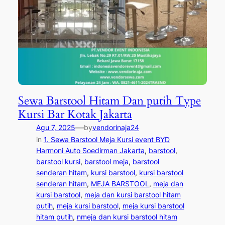
Sewa Barstool Hitam Dan putih Type
Kursi Bar Kotak Jakarta
—
Agu 7, 2025
by
vendorinaja24
in
1. Sewa Barstool Meja Kursi event BYD
Harmoni Auto Soedirman Jakarta
, 
barstool
, 
barstool kursi
, 
barstool meja
, 
barstool
senderan hitam
, 
kursi barstool
, 
kursi barstool
senderan hitam
, 
MEJA BARSTOOL
, 
meja dan
kursi barstool
, 
meja dan kursi barstool hitam
putih
, 
meja kursi barstool
, 
meja kursi barstool
hitam putih
, 
nmeja dan kursi barstool hitam