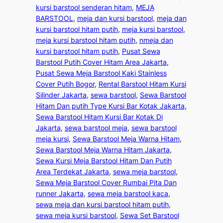
kursi barstool senderan hitam
, 
MEJA
BARSTOOL
, 
meja dan kursi barstool
, 
meja dan
kursi barstool hitam putih
, 
meja kursi barstool
, 
meja kursi barstool hitam putih
, 
nmeja dan
kursi barstool hitam putih
, 
Pusat Sewa
Barstool Putih Cover Hitam Area Jakarta
, 
Pusat Sewa Meja Barstool Kaki Stainless
Cover Putih Bogor
, 
Rental Barstool Hitam Kursi
Silinder Jakarta
, 
sewa barstool
, 
Sewa Barstool
Hitam Dan putih Type Kursi Bar Kotak Jakarta
, 
Sewa Barstool Hitam Kursi Bar Kotak Di
Jakarta
, 
sewa barstool meja
, 
sewa barstool
meja kursi
, 
Sewa Barstool Meja Warna Hitam
, 
Sewa Barstool Meja Warna Hitam Jakarta
, 
Sewa Kursi Meja Barstool Hitam Dan Putih
Area Terdekat Jakarta
, 
sewa meja barstool
, 
Sewa Meja Barstool Cover Rumbai Pita Dan
runner Jakarta
, 
sewa meja barstool kaca
, 
sewa meja dan kursi barstool hitam putih
, 
sewa meja kursi barstool
, 
Sewa Set Barstool