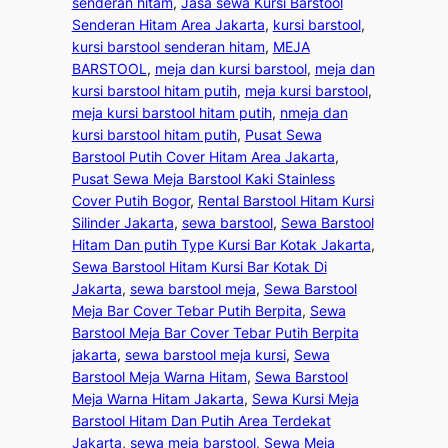
senderan hitam
, 
Jasa sewa Kursi Barstool
Senderan Hitam Area Jakarta
, 
kursi barstool
, 
kursi barstool senderan hitam
, 
MEJA
BARSTOOL
, 
meja dan kursi barstool
, 
meja dan
kursi barstool hitam putih
, 
meja kursi barstool
, 
meja kursi barstool hitam putih
, 
nmeja dan
kursi barstool hitam putih
, 
Pusat Sewa
Barstool Putih Cover Hitam Area Jakarta
, 
Pusat Sewa Meja Barstool Kaki Stainless
Cover Putih Bogor
, 
Rental Barstool Hitam Kursi
Silinder Jakarta
, 
sewa barstool
, 
Sewa Barstool
Hitam Dan putih Type Kursi Bar Kotak Jakarta
, 
Sewa Barstool Hitam Kursi Bar Kotak Di
Jakarta
, 
sewa barstool meja
, 
Sewa Barstool
Meja Bar Cover Tebar Putih Berpita
, 
Sewa
Barstool Meja Bar Cover Tebar Putih Berpita
jakarta
, 
sewa barstool meja kursi
, 
Sewa
Barstool Meja Warna Hitam
, 
Sewa Barstool
Meja Warna Hitam Jakarta
, 
Sewa Kursi Meja
Barstool Hitam Dan Putih Area Terdekat
Jakarta
, 
sewa meja barstool
, 
Sewa Meja