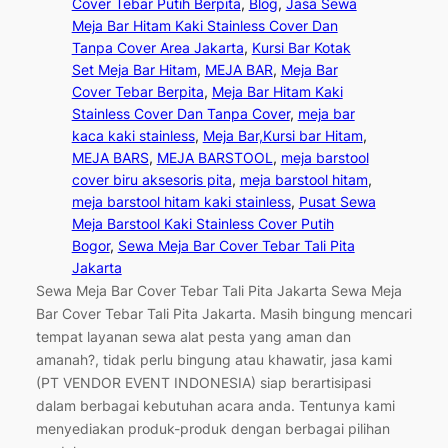
Cover Tebar Putih Berpita
, 
Blog
, 
Jasa Sewa
Meja Bar Hitam Kaki Stainless Cover Dan
Tanpa Cover Area Jakarta
, 
Kursi Bar Kotak
Set Meja Bar Hitam
, 
MEJA BAR
, 
Meja Bar
Cover Tebar Berpita
, 
Meja Bar Hitam Kaki
Stainless Cover Dan Tanpa Cover
, 
meja bar
kaca kaki stainless
, 
Meja Bar,Kursi bar Hitam
, 
MEJA BARS
, 
MEJA BARSTOOL
, 
meja barstool
cover biru aksesoris pita
, 
meja barstool hitam
, 
meja barstool hitam kaki stainless
, 
Pusat Sewa
Meja Barstool Kaki Stainless Cover Putih
Bogor
, 
Sewa Meja Bar Cover Tebar Tali Pita
Jakarta
Sewa Meja Bar Cover Tebar Tali Pita Jakarta Sewa Meja
Bar Cover Tebar Tali Pita Jakarta. Masih bingung mencari
tempat layanan sewa alat pesta yang aman dan
amanah?, tidak perlu bingung atau khawatir, jasa kami
(PT VENDOR EVENT INDONESIA) siap berartisipasi
dalam berbagai kebutuhan acara anda. Tentunya kami
menyediakan produk-produk dengan berbagai pilihan