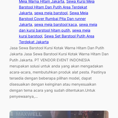
Meja Warna Hitam Jakarta
, 
Sewa Kursi Meja
Barstool Hitam Dan Putih Area Terdekat
Jakarta
, 
sewa meja barstool
, 
Sewa Meja
Barstool Cover Rumbai Pita Dan runner
Jakarta
, 
sewa meja barstool kaca
, 
sewa meja
dan kursi barstool hitam putih
, 
sewa meja
kursi barstool
, 
Sewa Set Barstool Putih Area
Terdekat Jakarta
Jasa Sewa Barstool Kursi Kotak Warna Hitam Dan Putih
Jakarta Jasa Sewa Barstool Kursi Kotak Warna Hitam Dan
Putih Jakarta. PT VENDOR EVENT INDONESIA
merupakan solusi untuk anda yang akan mengadakan
acara-acara, membutuhkan produk alat pesta. Pastinya
tersedia dengan beberapa pilihan model, dapat
disesuaikan dengan keinginan atau menyesuaikan
dengan tema acara yang sudah ditentukan.Untuk
penyewaanya,…