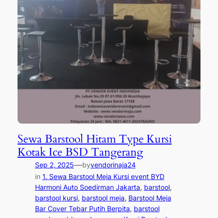
Sewa Barstool Hitam Type Kursi
Kotak Ice BSD Tangerang
—
Sep 2, 2025
by
vendorinaja24
in
1. Sewa Barstool Meja Kursi event BYD
Harmoni Auto Soedirman Jakarta
, 
barstool
, 
barstool kursi
, 
barstool meja
, 
Barstool Meja
Bar Cover Tebar Putih Berpita
, 
barstool