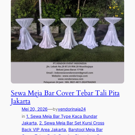
Sewa Meja Bar Cover Tebar Tali Pita
Jakarta
—
Mei 20, 2026
by
vendorinaja24
in
1. Sewa Meja Bar Type Kaca Bundar
Jakarta
, 
2. Sewa Meja Bar Set Kursi Cross
Back VIP Area Jakarta
, 
Barstool Meja Bar