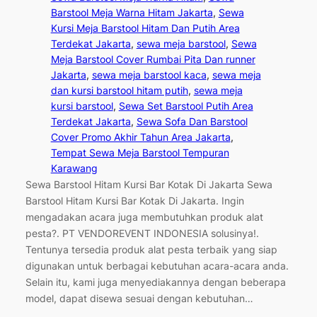
Barstool Meja Warna Hitam Jakarta
, 
Sewa
Kursi Meja Barstool Hitam Dan Putih Area
Terdekat Jakarta
, 
sewa meja barstool
, 
Sewa
Meja Barstool Cover Rumbai Pita Dan runner
Jakarta
, 
sewa meja barstool kaca
, 
sewa meja
dan kursi barstool hitam putih
, 
sewa meja
kursi barstool
, 
Sewa Set Barstool Putih Area
Terdekat Jakarta
, 
Sewa Sofa Dan Barstool
Cover Promo Akhir Tahun Area Jakarta
, 
Tempat Sewa Meja Barstool Tempuran
Karawang
Sewa Barstool Hitam Kursi Bar Kotak Di Jakarta Sewa
Barstool Hitam Kursi Bar Kotak Di Jakarta. Ingin
mengadakan acara juga membutuhkan produk alat
pesta?. PT VENDOREVENT INDONESIA solusinya!.
Tentunya tersedia produk alat pesta terbaik yang siap
digunakan untuk berbagai kebutuhan acara-acara anda.
Selain itu, kami juga menyediakannya dengan beberapa
model, dapat disewa sesuai dengan kebutuhan…