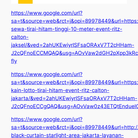
https://www.google.com/url?
sa=t&source=web&rct=j&opi=89978449&url=https:/
sewa-tirai-hitam-tinggi-10-meter-event-ritz-
calton-
jaksel/&ved=2ahUKEwiyrISFsaORAxV7T2cHHam-
J2cQFnoECCMQAQ&usg=AOvVaw2dGH2pXpp3kRc
fly
https://www.google.com/url?
sa=t&source=web&rct=j&opi=89978449&url=https:
kain-lotto-tirai-hitam-event-ritz-calton-
jakarta/&ved=2ahUKEwiyrISFsaORAxV7T2cHHam-
J2cQFnoECCgQAQ&usg=AOvVaw0z43ETQtEndue
https://www.google.com/url?
sa=t&source=web&rct=j&opi=89978449&url=http://
black-curtain-starlight-area-jakarta-layanan-