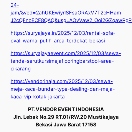
24-
jam/&ved=2ahUKEwiyrISFsaORAxV7T2cHHam-
J2cQFnoECF8QAQ&usg=AOvVaw2_Ooi2GZqawPgP
https://suryajaya.in/2025/12/03/rental-sofa-
oval-warna-putih-area-terdekat-bekasi
https://suryajayaevent.com/2025/12/03/sewa-
tenda-serutkursimejaflooringbarstool-area-
cikarang
https://vendorinaja.com/2025/12/03/sewa-
meja-kaca-bundar-type-dealing-dan-meja-
kaca-vip-kotak-jakarta
PT.VENDOR EVENT INDONESIA
Jln. Lebak No.29 RT.01/RW.20 Mustikajaya
Bekasi Jawa Barat 17158