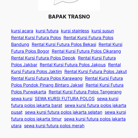
BAPAK TRASNO
kursi acara
kursi futura
kursi stainless
kursi susun
Rental Kursi Futura Polos
Rental Kursi Futura Polos
Bandung
Rental Kursi Futura Polos Bekasi
Rental Kursi
Futura Polos Bogor
Rental Kursi Futura Polos Cikarang
Rental Kursi Futura Polos Depok
Rental Kursi Futura
Polos Jakbar
Rental Kursi Futura Polos Jakpus
Rental
Kursi Futura Polos Jaktim
Rental Kursi Futura Polos Jakut
Rental Kursi Futura Polos Karawang
Rental Kursi Futura
Polos Pondok Pinang Bintaro Jaksel
Rental Kursi Futura
Polos Purwakarta
Rental Kursi Futura Polos Tangerang
sewa kursi
SEWA KURSI FUTURA POLOS
sewa kursi
futura polos jakarta barat
sewa kursi futura polos jakarta
pusat
sewa kursi futura polos jakarta selatan
sewa kursi
futura polos jakarta timur
sewa kursi futura polos jakarta
utara
sewa kursi futura polos merah